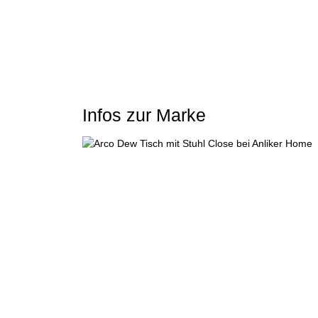
Design
Jahr
Masse (B x T x H)
Infos zur Marke
Sitzhöhe
Sitz und Rücken
Untergestell
Rücken Aussenseite