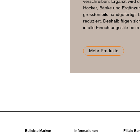
verschreiben. Ergänzt wird d
Hocker, Bänke und Ergänzu
grösstenteils handgefertigt. 
reduziert. Deshalb fügen si
in alle Einrichtungsstile be
Mehr Produkte
Beliebte Marken
Informationen
Filiale Be