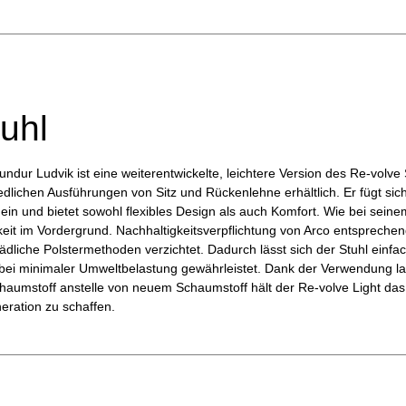
tuhl
dur Ludvik ist eine weiterentwickelte, leichtere Version des Re-volve S
edlichen Ausführungen von Sitz und Rückenlehne erhältlich. Er fügt sic
s ein und bietet sowohl flexibles Design als auch Komfort. Wie bei sei
keit im Vordergrund. Nachhaltigkeitsverpflichtung von Arco entsprechen
liche Polstermethoden verzichtet. Dadurch lässt sich der Stuhl einfac
ei minimaler Umweltbelastung gewährleistet. Dank der Verwendung la
chaumstoff anstelle von neuem Schaumstoff hält der Re-volve Light da
eration zu schaffen.