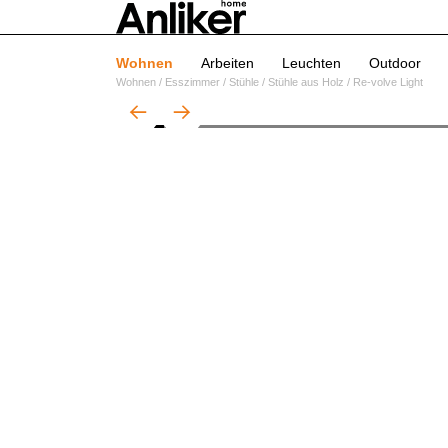
Wohnen
Arbeiten
Leuchten
Outdoor
Wohnen
/
Esszimmer
/
Stühle
/
Stühle aus Holz
/
Re-volve Light
01