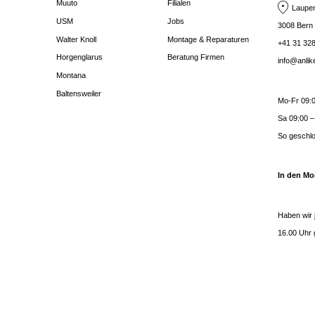
Muuto
Filialen
Laupen
USM
Jobs
3008 Bern
Walter Knoll
Montage & Reparaturen
+41 31 328
Horgenglarus
Beratung Firmen
info@anli
Montana
Baltensweiler
Mo-Fr 09:0
Sa 09:00 –
So geschl
In den Mo
Haben wir 
16.00 Uhr 