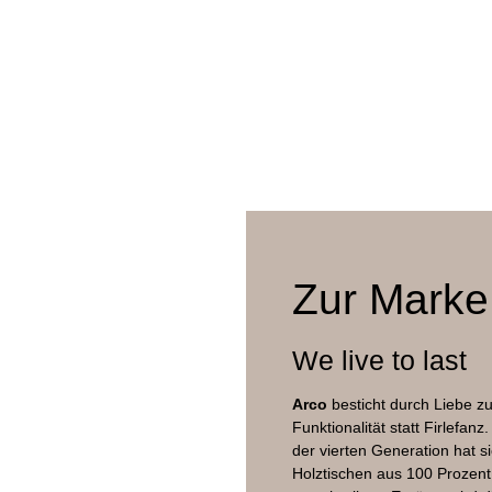
Gudmundur Ludvik
2022
57 x 58 x 80 cm
47 cm
Eiche Furnier
Zur Marke
Eiche massiv, diverse Finishs/Farben
We live to last
Eiche Furnier
Arco
besticht durch Liebe zu
Funktionalität statt Firlefa
der vierten Generation hat s
Holztischen aus 100 Prozent