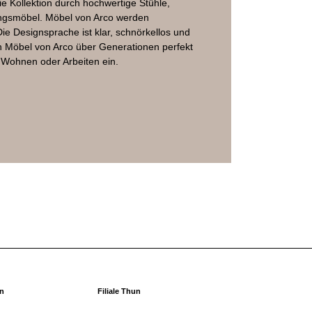
ie Kollektion durch hochwertige Stühle,
ngsmöbel. Möbel von Arco werden
Die Designsprache ist klar, schnörkellos und
ch Möbel von Arco über Generationen perfekt
im Wohnen oder Arbeiten ein.
rn
Filiale Thun