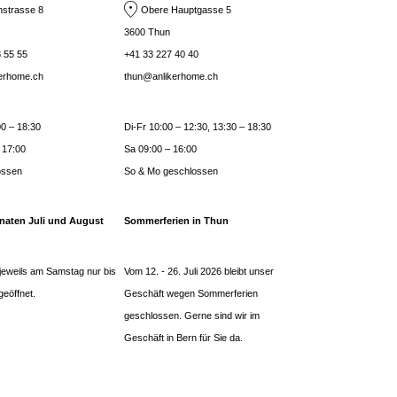
strasse 8
Obere Hauptgasse 5
3600 Thun
 55 55
+41 33 227 40 40
kerhome.ch
thun@anlikerhome.ch
0 – 18:30
Di-Fr 10:00 – 12:30, 13:30 – 18:30
 17:00
Sa 09:00 – 16:00
ossen
So & Mo geschlossen
naten Juli und August
Sommerferien in Thun
jeweils am Samstag nur bis
Vom 12. - 26. Juli 2026 bleibt unser
geöffnet.
Geschäft wegen Sommerferien
geschlossen. Gerne sind wir im
Geschäft in Bern für Sie da.