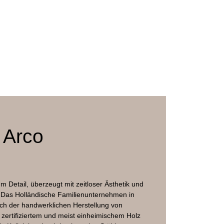
 Arco
m Detail, überzeugt mit zeitloser Ästhetik und
nz. Das Holländische Familienunternehmen in
ich der handwerklichen Herstellung von
 zertifiziertem und meist einheimischem Holz