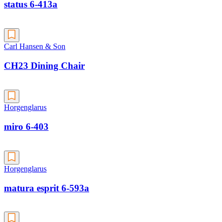
status 6-413a
Carl Hansen & Son
CH23 Dining Chair
Horgenglarus
miro 6-403
Horgenglarus
matura esprit 6-593a