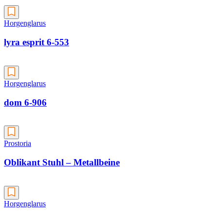
Horgenglarus
lyra esprit 6-553
Horgenglarus
dom 6-906
Prostoria
Oblikant Stuhl – Metallbeine
Horgenglarus