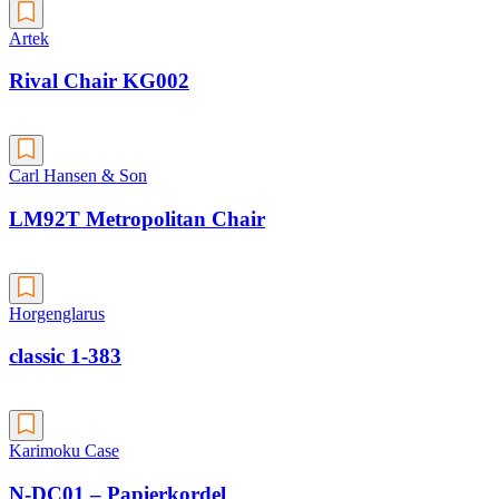
Artek
Rival Chair KG002
Carl Hansen & Son
LM92T Metropolitan Chair
Horgenglarus
classic 1-383
Karimoku Case
N-DC01 – Papierkordel