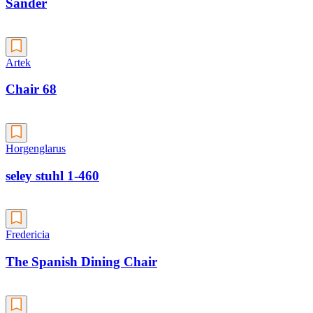
Sander
Artek
Chair 68
Horgenglarus
seley stuhl 1-460
Fredericia
The Spanish Dining Chair