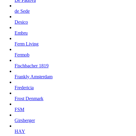
De Padova
de Sede
Desico
Embru
Ferm Living
Fermob
Fischbacher 1819
Frankly Amsterdam
Fredericia
Frost Denmark
FSM
Girsberger
HAY