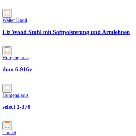
Walter Knoll
Liz Wood Stuhl mit Softpolsterung und Armlehnen
Horgenglarus
dom 6-916v
Horgenglarus
select 1-370
Thonet