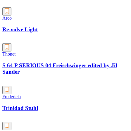
Arco
Re-volve Light
Thonet
S 64 P SERIOUS 04 Freischwinger edited by Jil
Sander
Fredericia
Trinidad Stuhl