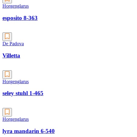
Horgenglarus
esposito 8-363
De Padova
Villetta
Horgenglarus
seley stuhl 1-465
Horgenglarus
lyra mandarin 6-540