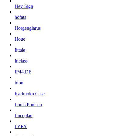
Hey-Sign
höfats
Horgenglarus
Houe
Iittala
Inclass
IP44.DE
irion
Karimoku Case
Louis Poulsen
Luceplan
LYFA