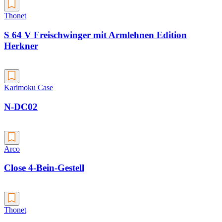
Thonet
S 64 V Freischwinger mit Armlehnen Edition
Herkner
Karimoku Case
N-DC02
Arco
Close 4-Bein-Gestell
Thonet