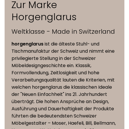
Zur Marke
Rückenschwinge
Horgenglarus
stapelbar,
Extras
Reihenverbindung
Weltklasse - Made in Switzerland
möglich
horgenglarus
ist die älteste Stuhl- und
Masse (L x B x H)
53 x 49 x 80 cm
Tischmanufaktur der Schweiz und nimmt eine
privilegierte Stellung in der Schweizer
Möbeldesigngeschichte ein. Klassik,
Sitzhöhe
47 cm
Formvollendung, Zeitlosigkeit und hohe
Verarbeitungsqualität lauten die Kriterien, mit
welchen horgenglarus die klassischen Ideale
der "Neuen Einfachheit" ins 21. Jahrhundert
überträgt. Die hohen Ansprüche an Design,
Ausführung und Dauerhaftigkeit der Produkte
führten die bedeutendsten Schweizer
Möbelgestalter – Moser, Haefeli, Bill, Bellmann,