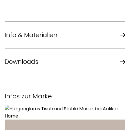
Info & Materialien
Design
Hannes Wettstein
Downloads
Jahr
2007
Datenblatt des Herstellers
Sitz
gepolstert
Infos zur Marke
Rücken
Formsperrholz
Hinterfüsse und
gebogenes Massivholz