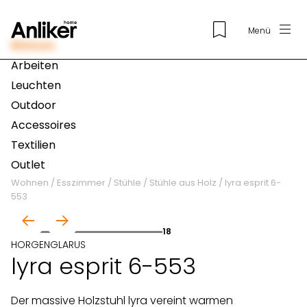
Menü
Wohnen
Arbeiten
Leuchten
Outdoor
Accessoires
Textilien
Outlet
Wohnen
/
Esszimmer
/
Stühle
/
Stühle aus Holz
/
lyra esprit 6-
553
01
18
HORGENGLARUS
lyra esprit 6-553
Der massive Holzstuhl lyra vereint warmen