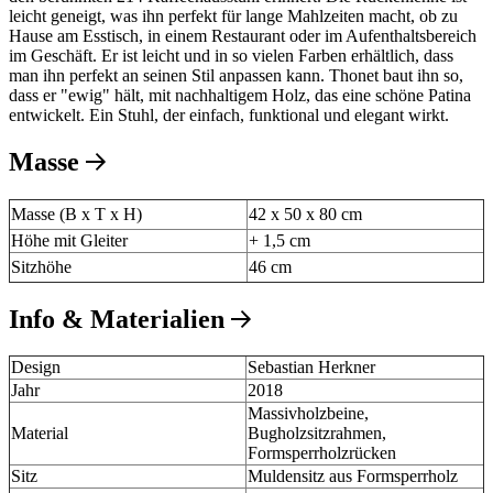
leicht geneigt, was ihn perfekt für lange Mahlzeiten macht, ob zu
Hause am Esstisch, in einem Restaurant oder im Aufenthaltsbereich
im Geschäft. Er ist leicht und in so vielen Farben erhältlich, dass
man ihn perfekt an seinen Stil anpassen kann. Thonet baut ihn so,
dass er "ewig" hält, mit nachhaltigem Holz, das eine schöne Patina
entwickelt. Ein Stuhl, der einfach, funktional und elegant wirkt.
Masse
Masse (B x T x H)
42 x 50 x 80 cm
Höhe mit Gleiter
+ 1,5 cm
Sitzhöhe
46 cm
Info & Materialien
Design
Sebastian Herkner
Jahr
2018
Massivholzbeine,
Material
Bugholzsitzrahmen,
Formsperrholzrücken
Sitz
Muldensitz aus Formsperrholz