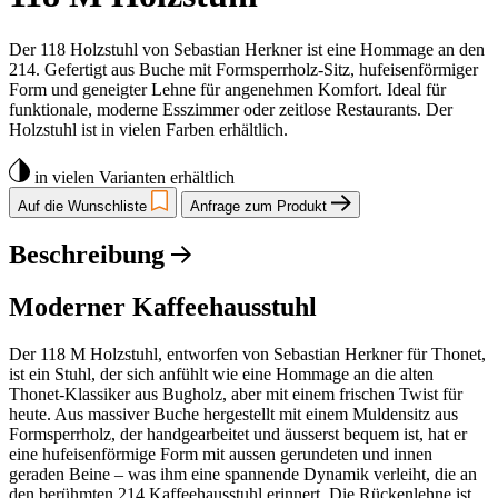
Der 118 Holzstuhl von Sebastian Herkner ist eine Hommage an den
214. Gefertigt aus Buche mit Formsperrholz-Sitz, hufeisenförmiger
Form und geneigter Lehne für angenehmen Komfort. Ideal für
funktionale, moderne Esszimmer oder zeitlose Restaurants. Der
Holzstuhl ist in vielen Farben erhältlich.
in vielen Varianten erhältlich
Auf die Wunschliste
Anfrage zum Produkt
Beschreibung
Moderner Kaffeehausstuhl
Der 118 M Holzstuhl, entworfen von Sebastian Herkner für Thonet,
ist ein Stuhl, der sich anfühlt wie eine Hommage an die alten
Thonet-Klassiker aus Bugholz, aber mit einem frischen Twist für
heute. Aus massiver Buche hergestellt mit einem Muldensitz aus
Formsperrholz, der handgearbeitet und äusserst bequem ist, hat er
eine hufeisenförmige Form mit aussen gerundeten und innen
geraden Beine – was ihm eine spannende Dynamik verleiht, die an
den berühmten 214 Kaffeehausstuhl erinnert. Die Rückenlehne ist