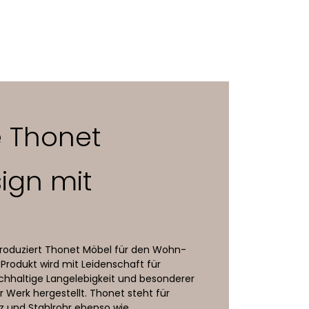
eise mit Filzeinsatz
e Thonet
ign mit
produziert Thonet Möbel für den Wohn-
 Produkt wird mit Leidenschaft für
achhaltige Langelebigkeit und besonderer
r Werk hergestellt. Thonet steht für
z und Stahlrohr ebenso wie