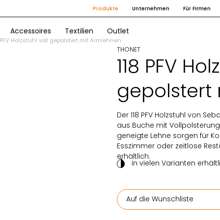
Produkte
Unternehmen
Für Firmen
Accessoires
Textilien
Outlet
 PFV Holzstuhl voll gepolstert mit Armlehnen
THONET
118 PFV Holz
gepolstert
Der 118 PFV Holzstuhl von Se
aus Buche mit Vollpolsterun
geneigte Lehne sorgen für Kom
Esszimmer oder zeitlose Restau
erhältlich.
in vielen Varianten erhältl
Auf die Wunschliste