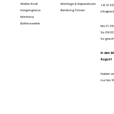
Walter Knoll
Montage & Reparaturen
+41 31 32
Horgenglarus
Beratung Firmen
info@anl
Montana
Baltensweiler
Mo-Fr 09
Sa 09:00 
So gesc
In den M
August
Haben wi
nur bis 1