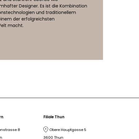
hafter Designer. Es ist die Kombination
nstechnologien und traditionellem
einem der erfolgreichsten
elt macht.
ern
Filiale Thun
nstrasse 8
Obere Hauptgasse 5
rn
3600 Thun