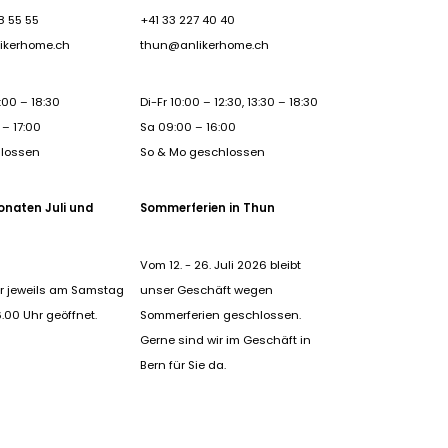
8 55 55
+41 33 227 40 40
ikerhome.ch
thun@anlikerhome.ch
:00 – 18:30
Di-Fr 10:00 – 12:30, 13:30 – 18:30
– 17:00
Sa 09:00 – 16:00
hlossen
So & Mo geschlossen
onaten Juli und
Sommerferien in Thun
Vom 12. - 26. Juli 2026 bleibt
r jeweils am Samstag
unser Geschäft wegen
6.00 Uhr geöffnet.
Sommerferien geschlossen.
Gerne sind wir im Geschäft in
Bern für Sie da.