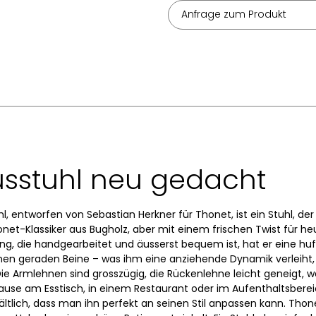
Anfrage zum Produkt
sstuhl neu gedacht
hl, entworfen von Sebastian Herkner für Thonet, ist ein Stuhl, der
et-Klassiker aus Bugholz, aber mit einem frischen Twist für he
rung, die handgearbeitet und äusserst bequem ist, hat er eine h
en geraden Beine – was ihm eine anziehende Dynamik verleiht,
ie Armlehnen sind grosszügig, die Rückenlehne leicht geneigt, wa
use am Esstisch, in einem Restaurant oder im Aufenthaltsbereich
ältlich, dass man ihn perfekt an seinen Stil anpassen kann. Thone