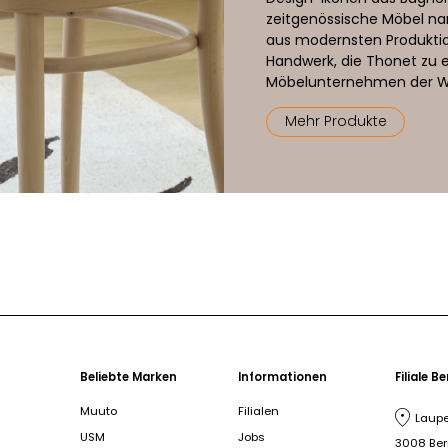
zeitgenössische Möbel nam
aus modernsten Produktio
Handwerk, die Thonet zu 
Möbelunternehmen der W
Mehr Produkte
Beliebte Marken
Informationen
Filiale B
Muuto
Filialen
Laupe
USM
Jobs
3008 Be