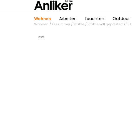
Arbeiten
Leuchten
Outdoor
Wohnen
Wohnen
/
Esszimmer
/
Stühle
/
Stühle voll gepolstert
/
118
01
01