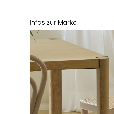
Gleiter
Schnel
118 Holzstuhl mit Rohrgefle
118 M Holzstuhl mit Sitz aus
118 SP Holzstuhl mit Sitzpol
Infos zur Marke
118 H Barhocker mit Rohrgef
118 MH Barhocker mit Sitz a
118 SPH Barhocker mit Sitzp
118 HT Thekenhocker mit Ro
118 MHT Thekenhocker mit S
118 SPHT Thekenhocker mit 