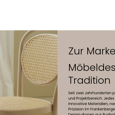
lwechselbare Bodengleiter mit Kunststoffeinsatz hellgrau, wahlw
cht-Sitz
 Holz
sterung
lecht-Sitz
us Holz
olsterung
Zur Mark
hrgeflecht-Sitz
itz aus Holz
Sitzpolsterung
Möbeldes
Tradition
Seit zwei Jahrhunderten 
und Projektbereich. Jedes
innovative Materialien, n
Präzision im Frankenberge
Design-Ikonen aus Bughol