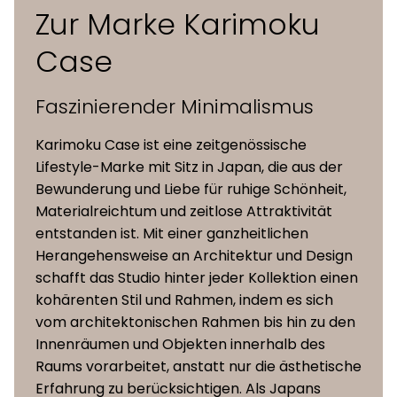
Zur Marke Karimoku
Eiche natur, Eiche geräuchert,
Case
Holz
Maserung matt schwarz, Keyaki
Braun
Faszinierender Minimalismus
Sitz &
Holzsitz, Maple, Steelcut Trio 3,
Karimoku Case ist eine zeitgenössische
Polsterung
Hallingdal 65, Moss, Vidar 4, Coda
Lifestyle-Marke mit Sitz in Japan, die aus der
(verfügbare
2, Leder (Leabelle), Papierkordel
Bewunderung und Liebe für ruhige Schönheit,
Kollektionen)
Materialreichtum und zeitlose Attraktivität
entstanden ist. Mit einer ganzheitlichen
Herangehensweise an Architektur und Design
schafft das Studio hinter jeder Kollektion einen
kohärenten Stil und Rahmen, indem es sich
vom architektonischen Rahmen bis hin zu den
Innenräumen und Objekten innerhalb des
Raums vorarbeitet, anstatt nur die ästhetische
Erfahrung zu berücksichtigen. Als Japans