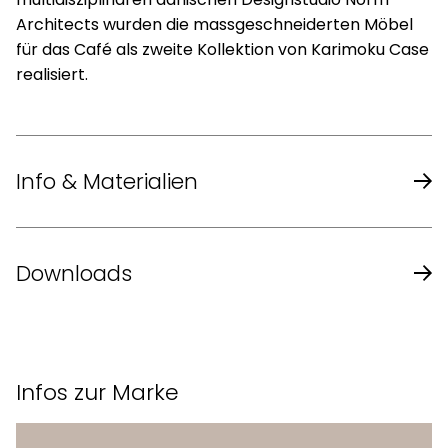
Architects wurden die massgeschneiderten Möbel
für das Café als zweite Kollektion von Karimoku Case
realisiert.
Info & Materialien
Design
Norm Architects
Downloads
Masse (B x T
52,5 x 54,5 x 80 cm
Karimoku Case Katalog
x H)
Infos zur Marke
44 cm (mit Holzsitz oder
Sitzhöhe
Papierkordel 42 cm)