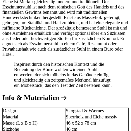
Eiche ist Merkur gleichzeitig modern und traditionell. Der
Esszimmerstuhl ist nach dem römischen Gott des Handels und des
finanziellen Gewinns benannt und wird mit traditionellen
Handwerkstechniken hergestellt. Er ist aus Massivholz gefertigt,
gebogen, um Stabilität und Halt zu bieten, und hat eine elegante und
raffinierte Rückenlehne. Der großzügig bemessene Stuhl ist mit und
ohne Armlehnen erhältlich und verfügt optional über ein Sitzkissen
aus Leder oder hochwertigen Stoffen für zusätzlichen Komfort. Er
eignet sich als Esszimmerstuhl in einem Café, Restaurant oder
Privathaushalt wie auch als zusätzlicher Stuhl in einem Büro oder
Hotel.
Inspiriert durch den historischen Kontext und die
Bedeutung der Börse wollten wir einen Stuhl
entwerfen, der sich mühelos in das Gebäude einfügt
und gleichzeitig ein zeitgemäßes Merkmal hinzufügt;
ein Möbelstück, das den Test der Zeit bestehen kann.
Info & Materialien
Design
Skogstad & Wærnes
Material
Sperrholz und Eiche massiv
Masse (L x B x H)
46 x 52 x 78 cm
Sitzhöhe
46 cm