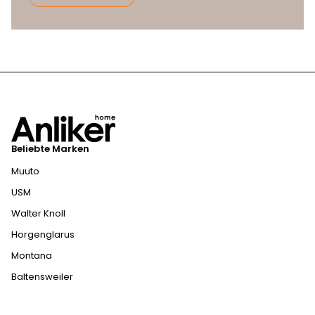
Beliebte Marken
Muuto
USM
Walter Knoll
Horgenglarus
Montana
Baltensweiler