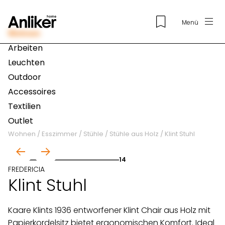
Menü
Wohnen
Arbeiten
Leuchten
Outdoor
Accessoires
Textilien
Outlet
Wohnen
/
Esszimmer
/
Stühle
/
Stühle aus Holz
/
Klint Stuhl
01
14
FREDERICIA
Klint Stuhl
Kaare Klints 1936 entworfener Klint Chair aus Holz mit
Papierkordelsitz bietet ergonomischen Komfort. Ideal