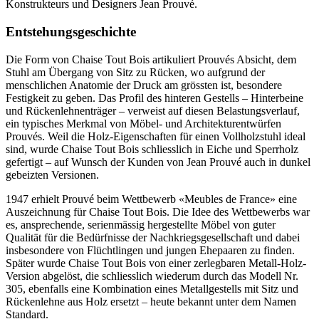
Konstrukteurs und Designers Jean Prouvé.
Entstehungsgeschichte
Die Form von Chaise Tout Bois artikuliert Prouvés Absicht, dem
Stuhl am Übergang von Sitz zu Rücken, wo aufgrund der
menschlichen Anatomie der Druck am grössten ist, besondere
Festigkeit zu geben. Das Profil des hinteren Gestells – Hinterbeine
und Rückenlehnenträger – verweist auf diesen Belastungsverlauf,
ein typisches Merkmal von Möbel- und Architekturentwürfen
Prouvés. Weil die Holz-Eigenschaften für einen Vollholzstuhl ideal
sind, wurde Chaise Tout Bois schliesslich in Eiche und Sperrholz
gefertigt – auf Wunsch der Kunden von Jean Prouvé auch in dunkel
gebeizten Versionen.
1947 erhielt Prouvé beim Wettbewerb «Meubles de France» eine
Auszeichnung für Chaise Tout Bois. Die Idee des Wettbewerbs war
es, ansprechende, serienmässig hergestellte Möbel von guter
Qualität für die Bedürfnisse der Nachkriegsgesellschaft und dabei
insbesondere von Flüchtlingen und jungen Ehepaaren zu finden.
Später wurde Chaise Tout Bois von einer zerlegbaren Metall-Holz-
Version abgelöst, die schliesslich wiederum durch das Modell Nr.
305, ebenfalls eine Kombination eines Metallgestells mit Sitz und
Rückenlehne aus Holz ersetzt – heute bekannt unter dem Namen
Standard.