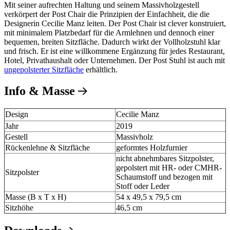
Mit seiner aufrechten Haltung und seinem Massivholzgestell
verkörpert der Post Chair die Prinzipien der Einfachheit, die die
Designerin Cecilie Manz leiten. Der Post Chair ist clever konstruiert,
mit minimalem Platzbedarf für die Armlehnen und dennoch einer
bequemen, breiten Sitzfläche. Dadurch wirkt der Vollholzstuhl klar
und frisch. Er ist eine willkommene Ergänzung für jedes Restaurant,
Hotel, Privathaushalt oder Unternehmen. Der Post Stuhl ist auch mit
ungepolsterter Sitzfläche
erhältlich.
Info & Masse
Design
Cecilie Manz
Jahr
2019
Gestell
Massivholz
Rückenlehne & Sitzfläche
geformtes Holzfurnier
nicht abnehmbares Sitzpolster,
gepolstert mit HR- oder CMHR-
Sitzpolster
Schaumstoff und bezogen mit
Stoff oder Leder
Masse (B x T x H)
54 x 49,5 x 79,5 cm
Sitzhöhe
46,5 cm