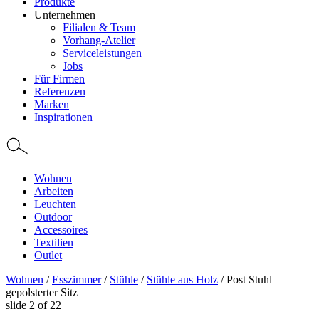
Produkte
Unternehmen
Filialen & Team
Vorhang-Atelier
Serviceleistungen
Jobs
Für Firmen
Referenzen
Marken
Inspirationen
Wohnen
Arbeiten
Leuchten
Outdoor
Accessoires
Textilien
Outlet
Wohnen
/
Esszimmer
/
Stühle
/
Stühle aus Holz
/
Post Stuhl –
gepolsterter Sitz
slide
2
of 22