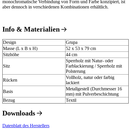
monochromatische Verbindung von Form und Farbe konzipiert, ist
aber dennoch in verschiedenen Kombinationen erhältlich.
Info & Materialien
Design
Grupa
Masse (L x B x H)
52 x 53 x 79 cm
Sitzhöhe
44 cm
Sperrholz mit Natur- oder
Sitz
Farblackierung / Sperrholz mit
Polsterung
Vollholz, natur oder farbig
Rücken
lackiert
Metallgestell (Durchmesser 16
Basis
mm) mit Pulverbeschichtung
Bezug
Textil
Downloads
Datenblatt des Herstellers