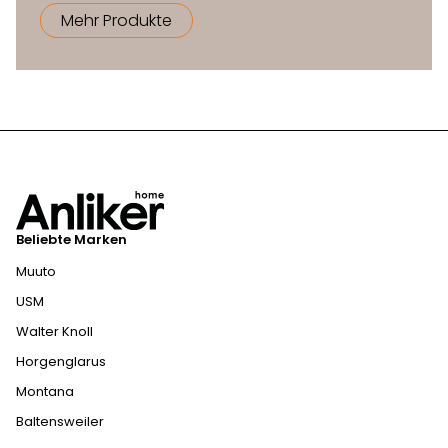
Mehr Produkte
Beliebte Marken
Muuto
USM
Walter Knoll
Horgenglarus
Montana
Baltensweiler