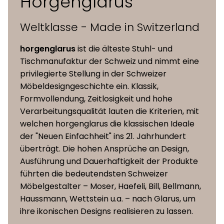
Horgenglarus
möglich
Weltklasse - Made in Switzerland
Masse (L x B x
54 x 46 x 79 cm
H)
horgenglarus
ist die älteste Stuhl- und
Tischmanufaktur der Schweiz und nimmt eine
Sitzhöhe
47 cm
privilegierte Stellung in der Schweizer
Möbeldesigngeschichte ein. Klassik,
Formvollendung, Zeitlosigkeit und hohe
Verarbeitungsqualität lauten die Kriterien, mit
welchen horgenglarus die klassischen Ideale
der "Neuen Einfachheit" ins 21. Jahrhundert
überträgt. Die hohen Ansprüche an Design,
Ausführung und Dauerhaftigkeit der Produkte
führten die bedeutendsten Schweizer
Möbelgestalter – Moser, Haefeli, Bill, Bellmann,
Haussmann, Wettstein u.a. – nach Glarus, um
ihre ikonischen Designs realisieren zu lassen.