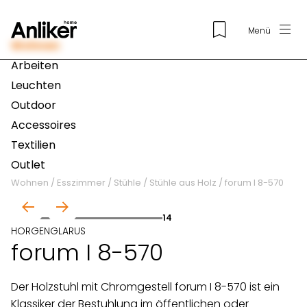
Menü
Wohnen
Arbeiten
Leuchten
Outdoor
Accessoires
Textilien
Outlet
Wohnen
/
Esszimmer
/
Stühle
/
Stühle aus Holz
/
forum I 8-570
01
14
HORGENGLARUS
forum I 8-570
Der Holzstuhl mit Chromgestell forum I 8-570 ist ein
Klassiker der Bestuhlung im öffentlichen oder