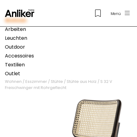
Menü
Wohnen
Arbeiten
Leuchten
Outdoor
Accessoires
Textilien
Outlet
Wohnen
/
Esszimmer
/
Stühle
/
Stühle aus Holz
/
S 32 V
Freischwinger mit Rohrgeflecht