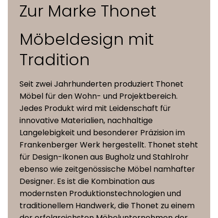
oder pulverbeschichtet,
Zur Marke Thonet
Gestell
Rohrgeflecht und mit Sitzpolsterung
Rohrende mit verchromten
S 32 SPVNHT Freischwinger Thekenhocker mit
Kunststoffkappen verschlossen
Netzgewebe und mit Sitzpolsterung
Möbeldesign mit
Tradition
Gestell mit Bohrungen für Gleiter
vorbereitet, bei
Gleiter
Pulverbeschichtung: Gleiter
Seit zwei Jahrhunderten produziert Thonet
(optional)
POM-Kunststoff oder Filzgleiter,
Möbel für den Wohn- und Projektbereich.
Schwarz oder transparent
Jedes Produkt wird mit Leidenschaft für
innovative Materialien, nachhaltige
Langelebigkeit und besonderer Präzision im
Frankenberger Werk hergestellt. Thonet steht
für Design-Ikonen aus Bugholz und Stahlrohr
ebenso wie zeitgenössische Möbel namhafter
Designer. Es ist die Kombination aus
modernsten Produktionstechnologien und
traditionellem Handwerk, die Thonet zu einem
der erfolgreichsten Möbelunternehmen der