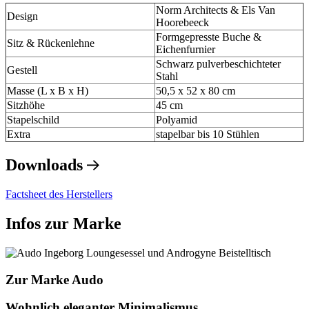
Norm Architects & Els Van
Design
Hoorebeeck
Formgepresste Buche &
Sitz & Rückenlehne
Eichenfurnier
Schwarz pulverbeschichteter
Gestell
Stahl
Masse (L x B x H)
50,5 x 52 x 80 cm
Sitzhöhe
45 cm
Stapelschild
Polyamid
Extra
stapelbar bis 10 Stühlen
Downloads
Factsheet des Herstellers
Infos zur Marke
Zur Marke Audo
Wohnlich eleganter Minimalismus