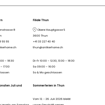
ern
Filiale Thun
nstrasse 8
Obere Hauptgasse 5
rn
3600 Thun
8 55 55
+41 33 227 40 40
ikerhome.ch
thun@anlikerhome.ch
:00 – 18:30
Di-Fr 10:00 – 12:30, 13:30 – 18:30
– 17:00
Sa 09:00 – 16:00
hlossen
So & Mo geschlossen
onaten Juli und
Sommerferien in Thun
Vom 12. - 26. Juli 2026 bleibt
r jeweils am Samstag
unser Geschäft wegen