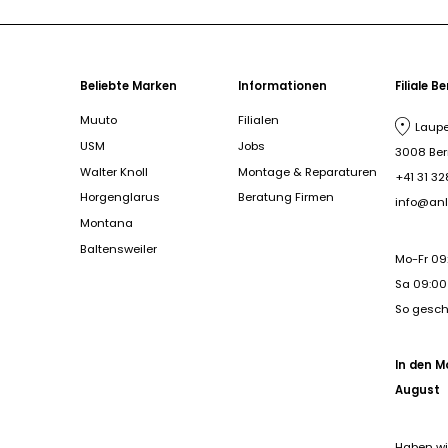
Beliebte Marken
Informationen
Filiale B
Muuto
Filialen
Laupe
USM
Jobs
3008 Be
Walter Knoll
Montage & Reparaturen
+41 31 32
Horgenglarus
Beratung Firmen
info@anl
Montana
Baltensweiler
Mo-Fr 09
Sa 09:00 
So gesc
In den M
August
Haben wi