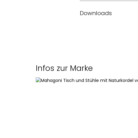
Design
Downloads
Jahr
Datenblatt des Herstelle
Masse (L x B x H)
Sitzhöhe
Infos zur Marke