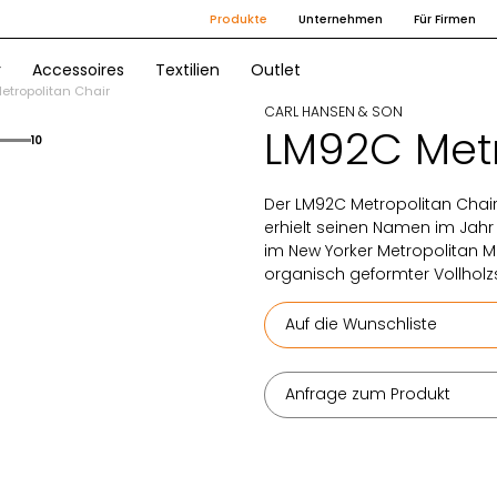
Produkte
Unternehmen
Für Firmen
r
Accessoires
Textilien
Outlet
tropolitan Chair
CARL HANSEN & SON
LM92C Metr
10
Der LM92C Metropolitan Chai
erhielt seinen Namen im Jahr 
im New Yorker Metropolitan Mu
organisch geformter Vollholzs
Auf die Wunschliste
Anfrage zum Produkt