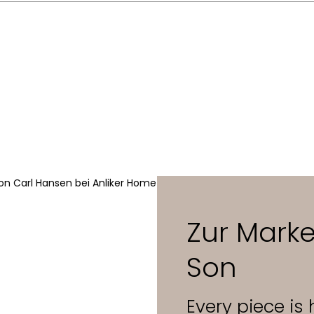
Ejner Larsen & Aksel Bender Madsen
1960
rs
77,5 x 55,5 x 79 cm
42 cm
Zur Mark
Son
Every piece is h