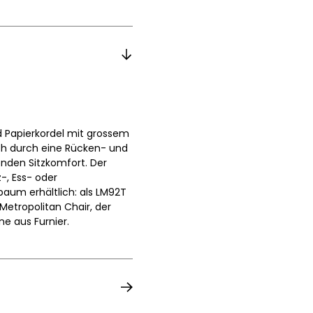
d Papierkordel mit grossem
ch durch eine Rücken- und
enden Sitzkomfort. Der
-, Ess- oder
sbaum erhältlich: als LM92T
Metropolitan Chair, der
ne aus Furnier.