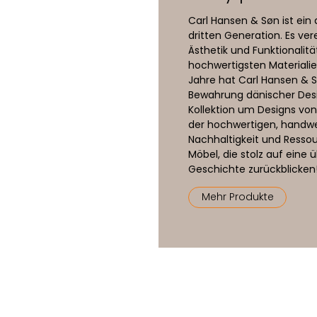
Carl Hansen & Søn ist ei
dritten Generation. Es vere
Ästhetik und Funktionalitä
hochwertigsten Materiali
Jahre hat Carl Hansen & S
Bewahrung dänischer Desig
Kollektion um Designs von 
der hochwertigen, handwer
Nachhaltigkeit und Resso
Möbel, die stolz auf eine 
Geschichte zurückblicken
Mehr Produkte