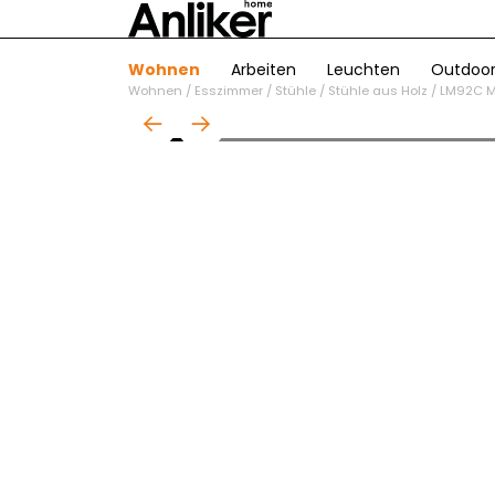
Wohnen
Arbeiten
Leuchten
Outdoo
Wohnen
/
Esszimmer
/
Stühle
/
Stühle aus Holz
/
LM92C Me
01