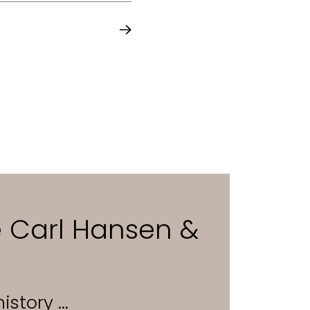
e Carl Hansen &
istory ...