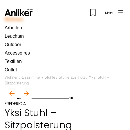
Menü
Wohnen
Arbeiten
Leuchten
Outdoor
Accessoires
Textilien
Outlet
Wohnen
/
Esszimmer
/
Stühle
/
Stühle aus Holz
/
Yksi Stuhl –
Sitzpolsterung
01
10
FREDERICIA
Yksi Stuhl –
Sitzpolsterung