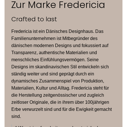
Zur Marke Fredericia
Arm- &
Crafted to last
geformtes Sperrholz mit Deckfurnier
Rückenlehne
Fredericia ist ein Dänisches Designhaus. Das
Familienunternehmen ist Mitbegründer des
Masse (B x T
54 x 49 x 76 cm
dänischen modernen Designs und fokussiert auf
x H)
Transparenz, authentische Materialien und
menschliches Einfühlungsvermögen. Seine
Sitzhöhe
47 cm
Designs im skandinavischen Stil entwickeln sich
ständig weiter und sind geprägt durch ein
Stapelbar
2 Stück am Boden
dynamisches Zusammenspiel von Produktion,
Materialien, Kultur und Alltag. Fredericia steht für
die Herstellung zeitgenössischer und zugleich
zeitloser Originale, die in ihrem über 100jährigen
Erbe verwurzelt sind und für die Ewigkeit gemacht
sind.