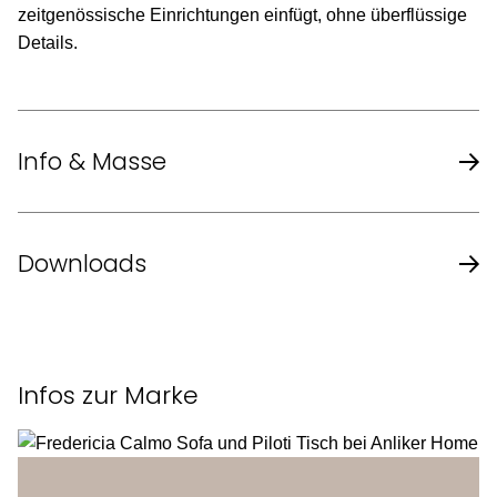
zeitgenössische Einrichtungen einfügt, ohne überflüssige
Details.
Info & Masse
Design
Thau & Kallio
Downloads
Design
2018
Produktblatt des Herstellers
Gestell
Massivholz
Infos zur Marke
geformtes Sperrholz, gepolstert mit
Sitzfläche
HR- oder CMHR-Schaumstoff,
bezogen mit Stoff oder Leder