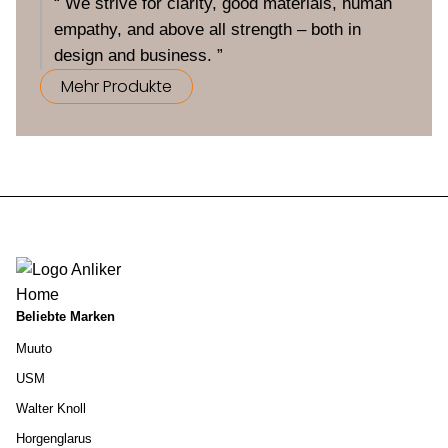
“ We strive for clarity, good materials, human
empathy, and above all strength – both in
design and business. ”
Mehr Produkte
Beliebte Marken
Muuto
USM
Walter Knoll
Horgenglarus