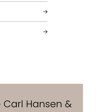
 (geölt oder lackiert)
e Carl Hansen &