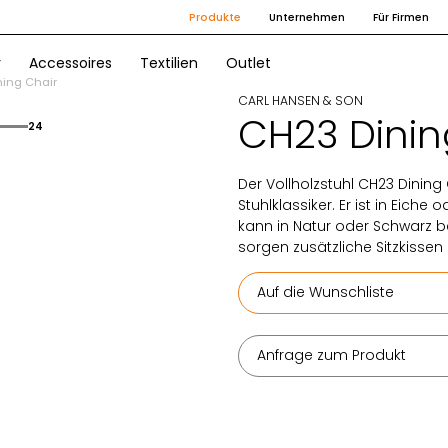
Produkte
Unternehmen
Für Firmen
r
Accessoires
Textilien
Outlet
ning Chair
CARL HANSEN & SON
CH23 Dinin
24
Der Vollholzstuhl CH23 Dining 
Stuhlklassiker. Er ist in Eich
kann in Natur oder Schwarz be
sorgen zusätzliche Sitzkissen 
Auf die Wunschliste
Anfrage zum Produkt