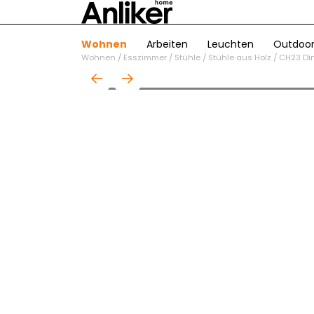
Wohnen
Arbeiten
Leuchten
Outdoo
Wohnen
/
Esszimmer
/
Stühle
/
Stühle aus Holz
/
CH23 Di
01