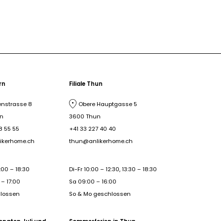
ern
Filiale Thun
nstrasse 8
Obere Hauptgasse 5
rn
3600 Thun
8 55 55
+41 33 227 40 40
ikerhome.ch
thun@anlikerhome.ch
:00 – 18:30
Di-Fr 10:00 – 12:30, 13:30 – 18:30
– 17:00
Sa 09:00 – 16:00
hlossen
So & Mo geschlossen