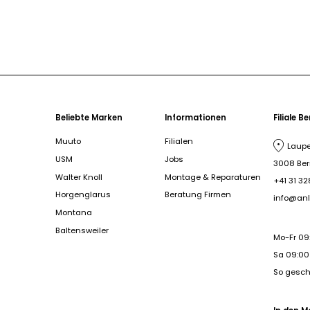
Beliebte Marken
Informationen
Filiale B
Muuto
Filialen
Laupe
USM
Jobs
3008 Be
Walter Knoll
Montage & Reparaturen
+41 31 32
Horgenglarus
Beratung Firmen
info@anl
Montana
Baltensweiler
Mo-Fr 09
Sa 09:00 
So gesc