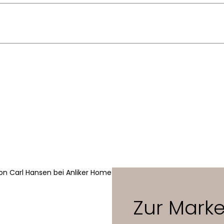
 J. Wegner
 (geseift, geölt, lackiert, weiss geölt oder schwarz) oder Walnuss
rs
iv
rkordel in Natur oder Schwarz
x 50,5 x 78,5 cm
 cm
Zur Mark