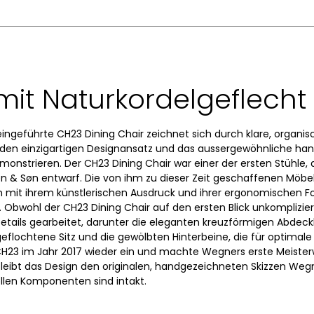
 mit Naturkordelgeflecht
eingeführte CH23 Dining Chair zeichnet sich durch klare, organi
die den einzigartigen Designansatz und das aussergewöhnliche ha
onstrieren. Der CH23 Dining Chair war einer der ersten Stühle, 
sen & Søn entwarf. Die von ihm zu dieser Zeit geschaffenen Möbe
ten mit ihrem künstlerischen Ausdruck und ihrer ergonomischen
Obwohl der CH23 Dining Chair auf den ersten Blick unkompliziert
n Details gearbeitet, darunter die eleganten kreuzförmigen Abdec
flochtene Sitz und die gewölbten Hinterbeine, die für optimale S
H23 im Jahr 2017 wieder ein und machte Wegners erste Meister
bleibt das Design den originalen, handgezeichneten Skizzen Wegn
llen Komponenten sind intakt.