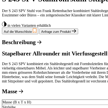
Der S 243 SPV Stuhl von Frank Rettenbacher kombiniert Stahlrohrgestell
Esszimmer oder Büros – ein zeitgenössischer Klassiker mit klarer Lin
in vielen Varianten erhältlich
Auf die Wunschliste
Anfrage zum Produkt
Beschreibung
Stapelbarer Allrounder mit Vierfussgestell
Der S 243 SPV kombiniert ein Stahlrohrgestell mit Formholzteilen fü
vielseitig einsetzbares Möbel. Als leichter und stapelbarer Vierbeine
mm einen grösseren Rohrdurchmesser als die Vorderbeine mit ihrem D
Hinterbeine, was dem Stuhl seine formale Leichtigkeit verleiht. Die 
mit Sitzpolster und voll gepolstert. Das Stahlrohrgestell ist verchromt 
Masse
Masse (B x T x H)
Sitzhöhe