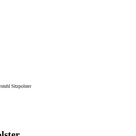
tuhl Sitzpolster
lster