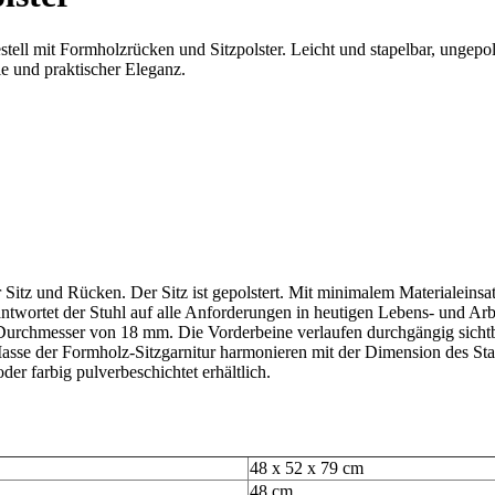
 mit Formholzrücken und Sitzpolster. Leicht und stapelbar, ungepolstert
ie und praktischer Eleganz.
r Sitz und Rücken. Der Sitz ist gepolstert. Mit minimalem Materialein
r antwortet der Stuhl auf alle Anforderungen in heutigen Lebens- und Ar
urchmesser von 18 mm. Die Vorderbeine verlaufen durchgängig sichtba
Masse der Formholz-Sitzgarnitur harmonieren mit der Dimension des Stahl
oder farbig pulverbeschichtet erhältlich.
48 x 52 x 79 cm
48 cm