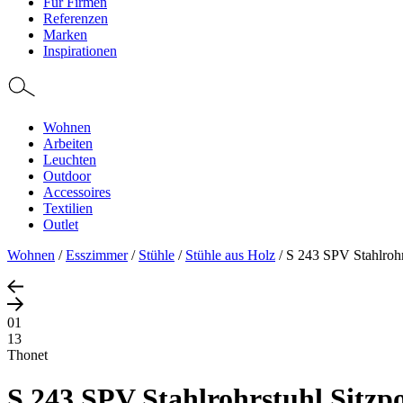
Für Firmen
Referenzen
Marken
Inspirationen
Wohnen
Arbeiten
Leuchten
Outdoor
Accessoires
Textilien
Outlet
Wohnen
/
Esszimmer
/
Stühle
/
Stühle aus Holz
/
S 243 SPV Stahlrohrs
01
13
Thonet
S 243 SPV Stahlrohrstuhl Sitzpo