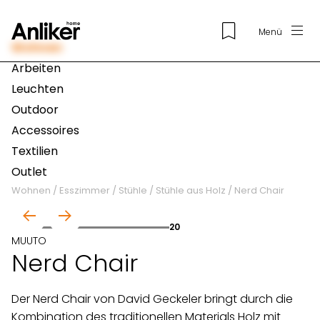
Menü
Wohnen
Arbeiten
Leuchten
Outdoor
Accessoires
Textilien
Outlet
Wohnen
/
Esszimmer
/
Stühle
/
Stühle aus Holz
/
Nerd Chair
01
20
MUUTO
Nerd Chair
Der Nerd Chair von David Geckeler bringt durch die
Kombination des traditionellen Materials Holz mit