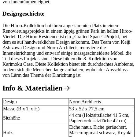
von Innenräumen eignet.
Designgeschichte
Die Hiroo-Kollektion hat ihren angestammten Platz in einem
Renovierungsprojekts in einem üppig grünen Park im hellen Hiroo-
Viertel. Die Hiroo Residence ist ein „Crafted Space“-Projekt, bei
dem es auf handwerkliches Design ankommt. Das Team von Keiji
Ashizawa Design und Norm Architects renovierte die
Inneneinrichtung und entwarf einige massgeschneiderte Möbel, die
Teil dieses Projekts sind. Diese bilden die 8. Kollektion von
Karimoku Case. Diese Kollektion bietet ein durchdachtes Ambiente,
in dem sich die Menschen lange aufhalten, wobei der Ausschluss
von Lärm das Thema der Einrichtung ist.
Info & Materialien
Design
Norm Architects
Masse (B x T x H)
53 x 52 x 77,5 cm
44 cm (Holzsitzfläche 41,5 cm,
Sitzhöhe
Papierkordelsitzfläche 42 cm)
Eiche natur, Eiche geräuchert,
Holz
Maserung matt schwarz, Keyaki