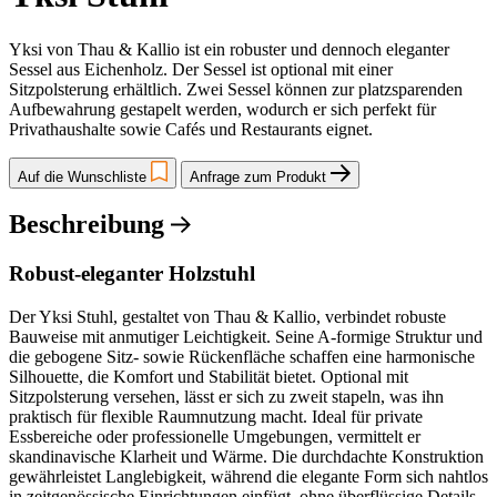
Yksi von Thau & Kallio ist ein robuster und dennoch eleganter
Sessel aus Eichenholz. Der Sessel ist optional mit einer
Sitzpolsterung erhältlich. Zwei Sessel können zur platzsparenden
Aufbewahrung gestapelt werden, wodurch er sich perfekt für
Privathaushalte sowie Cafés und Restaurants eignet.
Auf die Wunschliste
Anfrage zum Produkt
Beschreibung
Robust-eleganter Holzstuhl
Der Yksi Stuhl, gestaltet von Thau & Kallio, verbindet robuste
Bauweise mit anmutiger Leichtigkeit. Seine A-formige Struktur und
die gebogene Sitz- sowie Rückenfläche schaffen eine harmonische
Silhouette, die Komfort und Stabilität bietet. Optional mit
Sitzpolsterung versehen, lässt er sich zu zweit stapeln, was ihn
praktisch für flexible Raumnutzung macht. Ideal für private
Essbereiche oder professionelle Umgebungen, vermittelt er
skandinavische Klarheit und Wärme. Die durchdachte Konstruktion
gewährleistet Langlebigkeit, während die elegante Form sich nahtlos
in zeitgenössische Einrichtungen einfügt, ohne überflüssige Details.