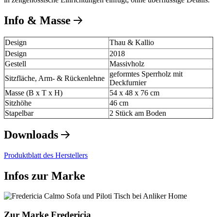
Info & Masse
Design
Thau & Kallio
Design
2018
Gestell
Massivholz
geformtes Sperrholz mit
Sitzfläche, Arm- & Rückenlehne
Deckfurnier
Masse (B x T x H)
54 x 48 x 76 cm
Sitzhöhe
46 cm
Stapelbar
2 Stück am Boden
Downloads
Produktblatt des Herstellers
Infos zur Marke
Zur Marke Fredericia