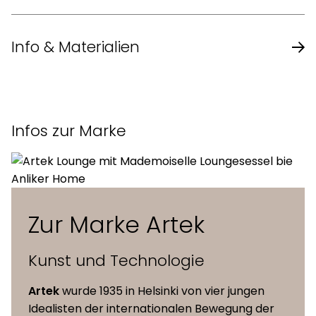
Info & Materialien
Design
Alvar Aalto
Infos zur Marke
Jahr
1935
Beine und Sitz-
Massive Birke
Seitenband
Zur Marke Artek
Massive Birke, massives
Sitzversionen
Kunst und Technologie
Birkensperrholz
Artek
wurde 1935 in Helsinki von vier jungen
Birkenfurnier,
Idealisten der internationalen Bewegung der