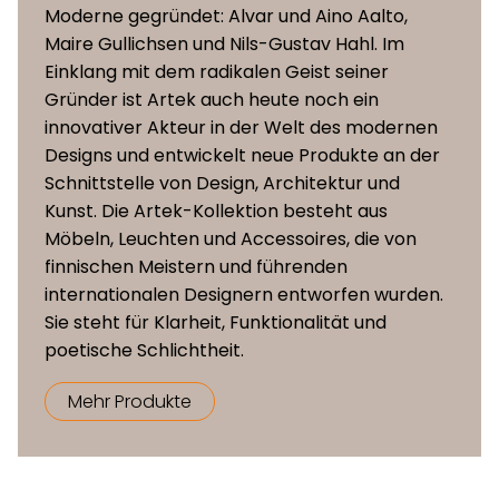
Hochdrucklaminat, Linoleum,
Moderne gegründet: Alvar und Aino Aalto,
Stoffbezug und PU-
Maire Gullichsen und Nils-Gustav Hahl. Im
Sitzoberflächen
Schaumpolsterung,
Einklang mit dem radikalen Geist seiner
Lederbezug und PU-
Gründer ist Artek auch heute noch ein
Schaumpolsterung,
innovativer Akteur in der Welt des modernen
Lederbezug
Designs und entwickelt neue Produkte an der
Schnittstelle von Design, Architektur und
Formgepresstes
Kunst. Die Artek-Kollektion besteht aus
Rückenlehne
Birkensperrholz
Möbeln, Leuchten und Accessoires, die von
finnischen Meistern und führenden
internationalen Designern entworfen wurden.
Masse (B x T x
39 x 42 x 80 cm
Sie steht für Klarheit, Funktionalität und
H)
poetische Schlichtheit.
Sitzhöhe
45,5 cm
Mehr Produkte