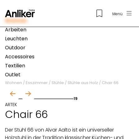
Menü
Wohnen
Arbeiten
Leuchten
Outdoor
Accessoires
Textilien
Outlet
Wohnen
/
Esszimmer
/
Stühle
/
Stühle aus Holz
/
Chair 66
01
19
ARTEK
Chair 66
Der Stuhl 66 von Alvar Aalto ist ein universeller
Holzstuhl in der Tradition klassischer Küchen- und