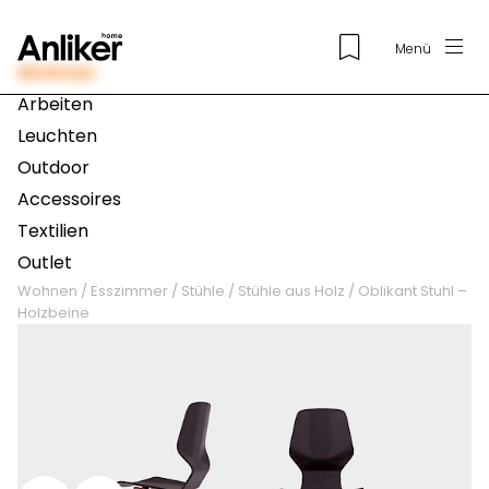
Menü
Wohnen
Arbeiten
Leuchten
Outdoor
Accessoires
Textilien
Outlet
Wohnen
/
Esszimmer
/
Stühle
/
Stühle aus Holz
/
Oblikant Stuhl –
Holzbeine