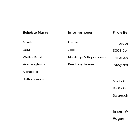
Beliebte Marken
Informationen
Filiale B
Muuto
Filialen
Laupe
USM
Jobs
3008 Be
Walter Knoll
Montage & Reparaturen
+41 31 32
Horgenglarus
Beratung Firmen
info@anl
Montana
Baltensweiler
Mo-Fr 09
Sa 09:00 
So gesc
In den M
August