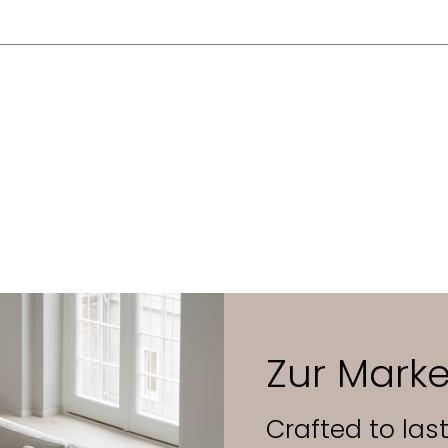
nsen
rs
75 cm
 Massivholz und Rückenlehne aus geformtem Furnier mit Kern au
tt. Sitzfläche aus Sperrholzkern, gepolstert mit HR- oder CMH
er Leder.
Zur Marke
Crafted to las