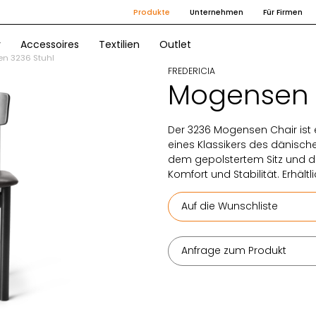
Produkte
Unternehmen
Für Firmen
r
Accessoires
Textilien
Outlet
n 3236 Stuhl
FREDERICIA
Mogensen 
Der 3236 Mogensen Chair ist e
eines Klassikers des dänisch
dem gepolstertem Sitz und d
Komfort und Stabilität. Erhältl
Auf die Wunschliste
Anfrage zum Produkt