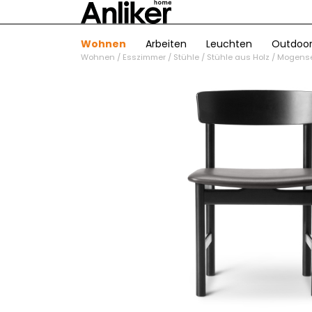
Wohnen
Arbeiten
Leuchten
Outdoo
Wohnen
/
Esszimmer
/
Stühle
/
Stühle aus Holz
/
Mogense