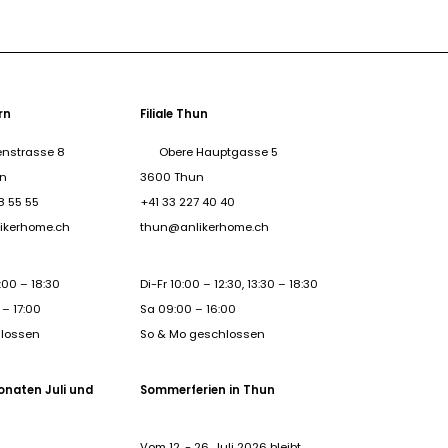
ern
Filiale Thun
nstrasse 8
Obere Hauptgasse 5
rn
3600 Thun
8 55 55
+41 33 227 40 40
ikerhome.ch
thun@anlikerhome.ch
:00 – 18:30
Di-Fr 10:00 – 12:30, 13:30 – 18:30
– 17:00
Sa 09:00 – 16:00
hlossen
So & Mo geschlossen
onaten Juli und
Sommerferien in Thun
Vom 12. - 26. Juli 2026 bleibt