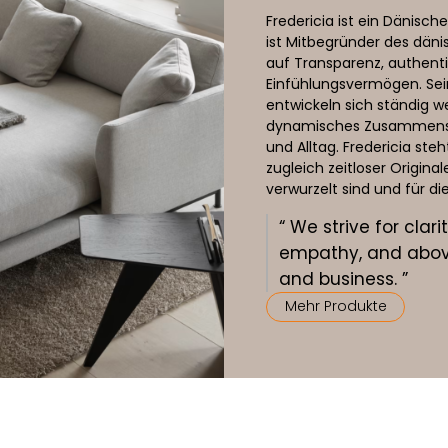
Fredericia ist ein Dänis
ist Mitbegründer des dän
auf Transparenz, authent
Einfühlungsvermögen. Sein
entwickeln sich ständig w
dynamisches Zusammenspie
und Alltag. Fredericia ste
zugleich zeitloser Original
verwurzelt sind und für di
“ We strive for cla
empathy, and above
and business. ”
Mehr Produkte