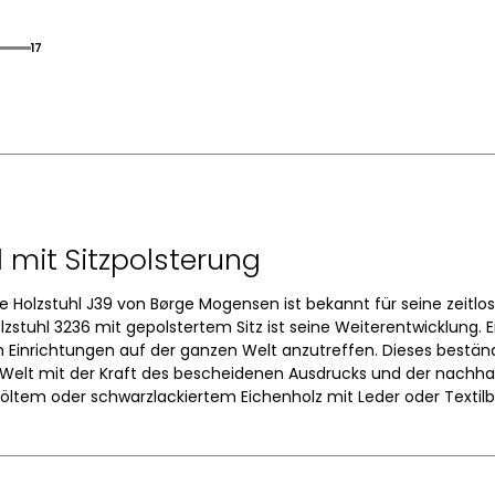
17
 mit Sitzpolsterung
he Holzstuhl J39 von Børge Mogensen ist bekannt für seine zeitlos
lzstuhl 3236 mit gepolstertem Sitz ist seine Weiterentwicklung. Er
n Einrichtungen auf der ganzen Welt anzutreffen. Dieses beständi
lt mit der Kraft des bescheidenen Ausdrucks und der nachhalti
öltem oder schwarzlackiertem Eichenholz mit Leder oder Textilbe