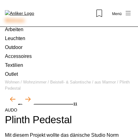
Menü
Wohnen
Arbeiten
Leuchten
Outdoor
Accessoires
Textilien
Outlet
Wohnen
/
Wohnzimmer
/
Beistell- & Salontische
/
aus Marmor
/
Plinth
Pedestal
01
11
AUDO
Plinth Pedestal
Mit diesem Projekt wollte das dänische Studio Norm