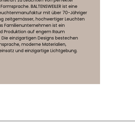
 Formsprache. BALTENSWEILER ist eine
Memory)
euchtenmanufaktur mit über 70-Jähriger
ng zeitgemässer, hochwertiger Leuchten
 Familienunternehmen ist ein
und Produktion auf engem Raum
 Die einzigartigen Designs bestechen
rmsprache, moderne Materialien,
einsatz und einzigartige Lichtgebung.