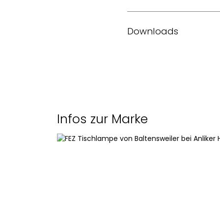
Farbausführungen
Downloads
Teleskop
Datenblatt des Herstelle
Montagebügel
Masse
Infos zur Marke
Lichtquelle
Abstrahlwinkel
Lichtfarbe
Lumen