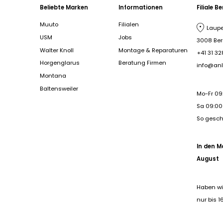
Beliebte Marken
Informationen
Filiale B
Muuto
Filialen
Laupe
USM
Jobs
3008 Be
Walter Knoll
Montage & Reparaturen
+41 31 32
Horgenglarus
Beratung Firmen
info@anl
Montana
Baltensweiler
Mo-Fr 09
Sa 09:00 
So gesc
In den M
August
Haben wi
nur bis 1