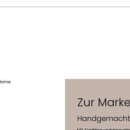
alu oder schwarz eloxiert, Abdeckung wie Leuchtenprofil
verchromt
rs
schwarz, Betriebsgerät integriert
Lichtschiene 140 cm
Montagebügel 32,5 cm
3 x 4 Power-LED, 33 W
78°
Zur Marke
2700K / 3000K
Handgemacht 
2190lm / 2290lm
Mit Tradition und Innovat