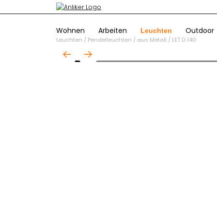
Wohnen
Arbeiten
Outdoor
Leuchten
Leuchten
/
Pendelleuchten
/
aus Metall
/
LET D 140
01