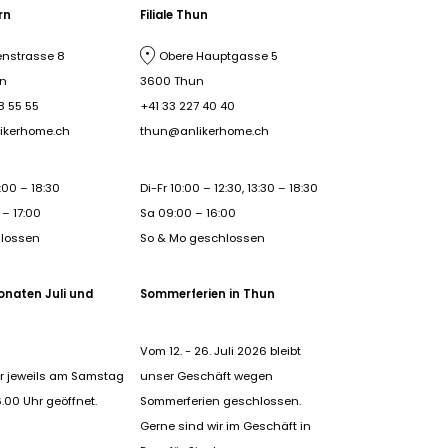
ern
Filiale Thun
nstrasse 8
Obere Hauptgasse 5
rn
3600 Thun
8 55 55
+41 33 227 40 40
ikerhome.ch
thun@anlikerhome.ch
:00 – 18:30
Di-Fr 10:00 – 12:30, 13:30 – 18:30
– 17:00
Sa 09:00 – 16:00
hlossen
So & Mo geschlossen
onaten Juli und
Sommerferien in Thun
Vom 12. - 26. Juli 2026 bleibt
r jeweils am Samstag
unser Geschäft wegen
6.00 Uhr geöffnet.
Sommerferien geschlossen.
Gerne sind wir im Geschäft in