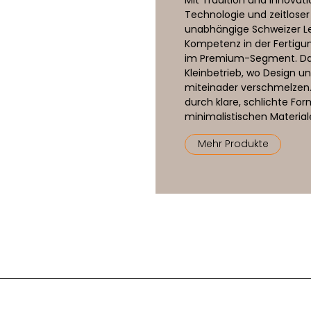
Technologie und zeitloser
dimmbar am Leuchtenprofil (5 Stufen), schalten extern (
unabhängige Schweizer L
Kompetenz in der Fertigu
220-240 Volt
im Premium-Segment. Das
Kleinbetrieb, wo Design 
miteinader verschmelzen.
durch klare, schlichte Fo
minimalistischen Material
Mehr Produkte