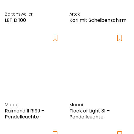
Frost Denmark
FSM
Baltensweiler
Artek
Girsberger
LET D 100
Kori mit Scheibenschirm
HAY
Hey-Sign
höfats
Horgenglarus
Houe
Iittala
Inclass
IP44.DE
irion
Karimoku Case
Moooi
Moooi
Louis Poulsen
Raimond II R199 –
Flock of Light 31 –
Luceplan
Pendelleuchte
Pendelleuchte
LYFA
Marimekko