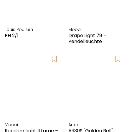
Schönbuch
Secto Design
Seledue
Silent Gliss
Louis Poulsen
Moooi
PH 2/1
Drape Light 78 –
Silk-ka
Pendelleuchte
Steiner1888
Stelton
String Furniture
Swiss Plus
Tecta
Thonet
Thut Möbel
Tisca
Treku
USM
Moooi
Artek
Vibia
Random Light II Large –
A330S "Golden Bell"