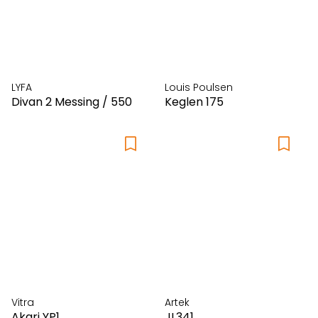
LYFA
Louis Poulsen
Divan 2 Messing / 550
Keglen 175
Vitra
Artek
Akari YP1
JL341