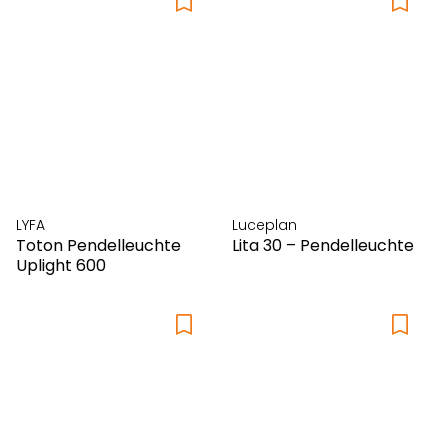
Massimo Copenhagen
Mischioff
Mocoba
Montana
Moooi
MOX
Müller Metallmöbel
Müller Small Living
LYFA
Luceplan
Muuto
Toton Pendelleuchte
Lita 30 – Pendelleuchte
Uplight 600
Pappelina
Piure
Prostoria
Punt
Riposa
Ruckstuhl
Santa & Cole