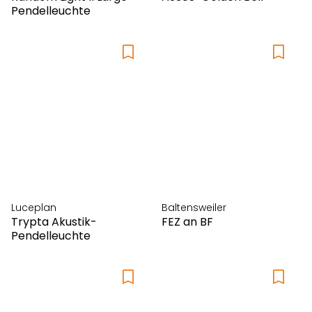
Vincent Sheppard
Pendelleuchte
Vipp
Vitra
Walter Knoll
Weishäupl
Wogg
Woodnotes
Luceplan
Baltensweiler
Trypta Akustik-
FEZ an BF
Pendelleuchte