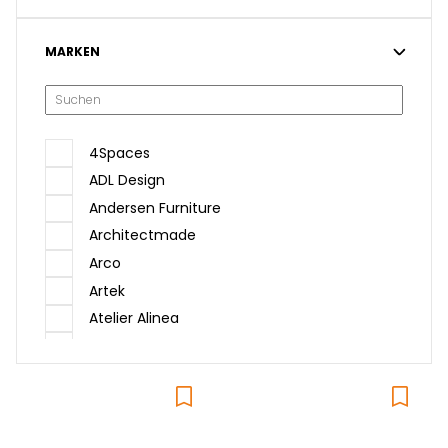
MARKEN
4Spaces
ADL Design
Andersen Furniture
Architectmade
Arco
Artek
Atelier Alinea
Audo
Baltensweiler
Belux
Bolzan