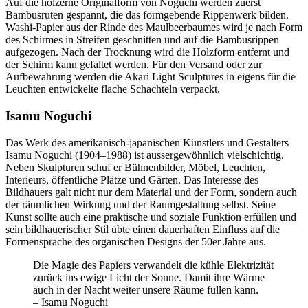
Auf die hölzerne Originalform von Noguchi werden zuerst
Bambusruten gespannt, die das formgebende Rippenwerk bilden.
Washi-Papier aus der Rinde des Maulbeerbaumes wird je nach Form
des Schirmes in Streifen geschnitten und auf die Bambusrippen
aufgezogen. Nach der Trocknung wird die Holzform entfernt und
der Schirm kann gefaltet werden. Für den Versand oder zur
Aufbewahrung werden die Akari Light Sculptures in eigens für die
Leuchten entwickelte flache Schachteln verpackt.
Isamu Noguchi
Das Werk des amerikanisch-japanischen Künstlers und Gestalters
Isamu Noguchi (1904–1988) ist aussergewöhnlich vielschichtig.
Neben Skulpturen schuf er Bühnenbilder, Möbel, Leuchten,
Interieurs, öffentliche Plätze und Gärten. Das Interesse des
Bildhauers galt nicht nur dem Material und der Form, sondern auch
der räumlichen Wirkung und der Raumgestaltung selbst. Seine
Kunst sollte auch eine praktische und soziale Funktion erfüllen und
sein bildhauerischer Stil übte einen dauerhaften Einfluss auf die
Formensprache des organischen Designs der 50er Jahre aus.
Die Magie des Papiers verwandelt die kühle Elektrizität
zurück ins ewige Licht der Sonne. Damit ihre Wärme
auch in der Nacht weiter unsere Räume füllen kann.
– Isamu Noguchi