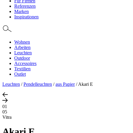
Für Firmen
Referenzen
Marken
Inspirationen
Wohnen
Arbeiten
Leuchten
Outdoor
Accessoires
Textilien
Outlet
Leuchten
/
Pendelleuchten
/
aus Papier
/
Akari E
01
05
Vitra
Akari E