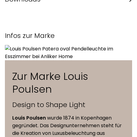
Material
Aluminium
Datenblatt des Herstellers
Grösse (Durchmesser x Höhe)
50 x 26,7 cm
Infos zur Marke
Kabellänge
3 Meter
Leuchtmittel
1 x 75W, E27
Zur Marke Louis
Poulsen
Design to Shape Light
Louis Poulsen
wurde 1874 in Kopenhagen
gegründet. Das Designunternehmen steht für
die Kreation von Luxusbeleuchtung aus