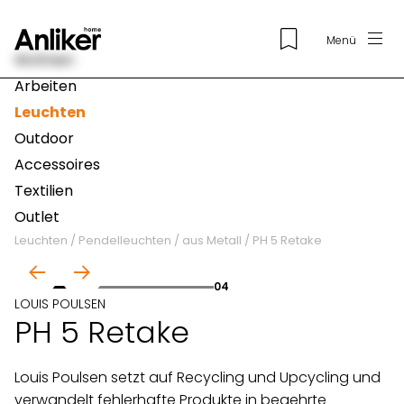
Menü
Wohnen
Arbeiten
Leuchten
Outdoor
Accessoires
Textilien
Outlet
Leuchten
/
Pendelleuchten
/
aus Metall
/
PH 5 Retake
01
04
LOUIS POULSEN
PH 5 Retake
Louis Poulsen setzt auf Recycling und Upcycling und
verwandelt fehlerhafte Produkte in begehrte