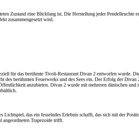
eten Zustand eine Blickfang ist. Die Herstellung jeder Pendelleuchte er
fekt zusammengesetzt wird.
peziell für das berühmte Tivoli-Restaurant Divan 2 entworfen wurde. D
icht des berühmten Feuerwerks und des Sees ein. Der Erfolg der Divan
 Öffentlichkeit anzubieten. Divan 2 wurde mit mehreren dänischen und 
hältlich.
 Lichtspiel, das ein fesselndes Erlebnis schafft, das sich mit der Positi
l angeordneten Trapezoide trifft.