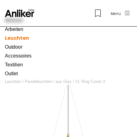
Menü
Wohnen
Arbeiten
Leuchten
Outdoor
Accessoires
Textilien
Outlet
Leuchten
/
Pendelleuchten
/
aus Glas
/
VL Ring Crown 3