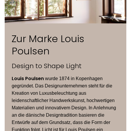
Höhe)
Kabellänge
4 Meter
Zur Marke Louis
Leuchtmittel
40W, E27
Poulsen
Design to Shape Light
Louis Poulsen
wurde 1874 in Kopenhagen
gegründet. Das Designunternehmen steht für die
Kreation von Luxusbeleuchtung aus
leidenschaftlicher Handwerkskunst, hochwertigen
Materialien und innovativem Design. In Anlehnung
an die dänische Designtradition basieren die
Entwürfe auf dem Grundsatz, dass die Form der
Funktion folgt. Licht ist für Louis Poulsen ein