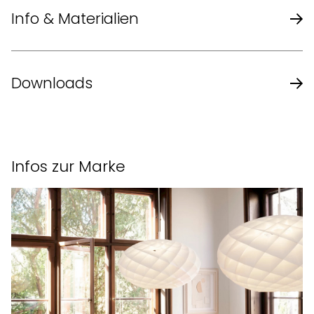
Info & Materialien
Design
Vilhelm Lauritzen
Downloads
Jahr
1940er
Datenblatt des Herstellers
Schirme: mundgeblasenes,
Infos zur Marke
dreischichtiges, glänzendes
Material
Opalglas
Aufhängung: unbehandeltes
Messing (bildet Patina)
Grösse je nach
Anzahl Leuchten
69 x 23,3 cm / 55 x 23,3 cm /
(Durchmesser x
89,3 x 23,3 cm