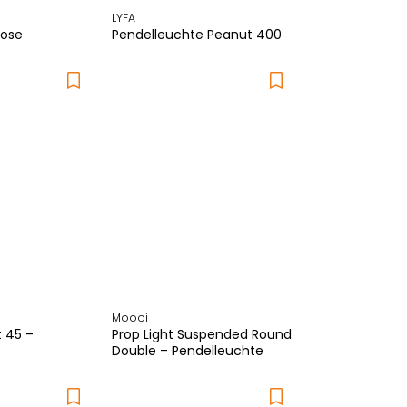
LYFA
Rose
Pendelleuchte Peanut 400
Moooi
t 45 –
Prop Light Suspended Round
e
Double – Pendelleuchte