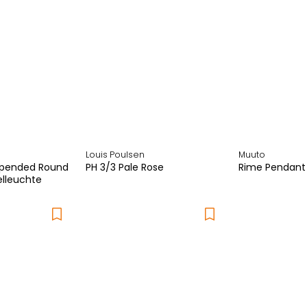
Louis Poulsen
Muuto
uspended Round
PH 3/3 Pale Rose
Rime Pendant
elleuchte