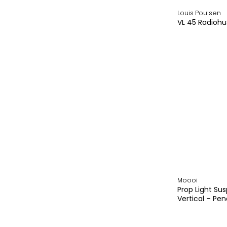
Luceplan
Louis Poulsen
LYFA
VL 45 Radiohu
Marimekko
Massimo
Copenhagen
Mischioff
Mocoba
Montana
Moooi
MOX
Müller Metallmöbel
Müller Small Living
Muuto
Pappelina
Piure
Moooi
Prostoria
Prop Light Su
Punt
Vertical – Pe
Riposa
Ruckstuhl