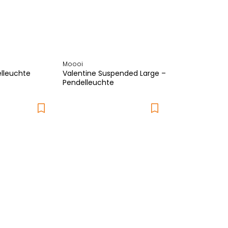
Moooi
elleuchte
Valentine Suspended Large –
Pendelleuchte