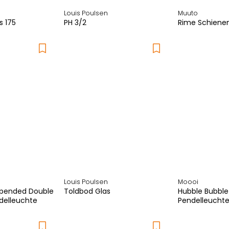
Louis Poulsen
Muuto
s 175
PH 3/2
Rime Schiene
Louis Poulsen
Moooi
spended Double
Toldbod Glas
Hubble Bubble
ndelleuchte
Pendelleucht