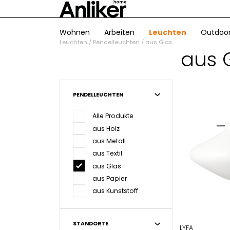
Wohnen
Arbeiten
Leuchten
Outdoo
Leuchten
/
Pendelleuchten
/
aus Glas
aus 
PENDELLEUCHTEN
Alle Produkte
aus Holz
aus Metall
aus Textil
aus Glas
aus Papier
aus Kunststoff
STANDORTE
LYFA