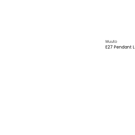
Vipp
Vitra
Walter Knoll
Weishäupl
Wogg
Woodnotes
Muuto
E27 Pendant 