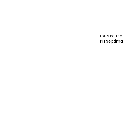
Fermob
Fischbacher 1819
Frankly Amsterdam
Fredericia
Frost Denmark
Louis Poulsen
FSM
PH Septima
Girsberger
HAY
Hey-Sign
höfats
Horgenglarus
Houe
Iittala
Inclass
IP44.DE
irion
Karimoku Case
Louis Poulsen