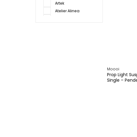
Artek
Atelier Alinea
Audo
Baltensweiler
Belux
Bolzan
Cane-line
Carl Hansen & Son
Christian
Fischbacher
Moooi
Prop Light S
ClassiCon
Single – Pend
COR
Creation Baumann
CS rugs
De Padova
de Sede
Desico
Embru
Ferm Living