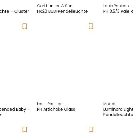
Carl Hansen & Son
Louis Poulsen
chte – Cluster
HK20 BUBI Pendelleuchte
PH 3,5/3 Pale 
Louis Poulsen
Moooi
spended Baby –
PH Artichoke Glass
Luminora Ligh
e
Pendelleucht