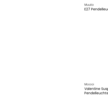
Muuto
E27 Pendelleu
Moooi
Valentine Su
Pendelleucht