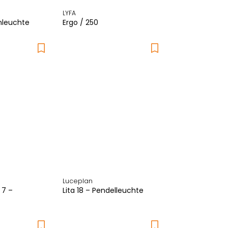
LYFA
nleuchte
Ergo / 250
Luceplan
 7 –
Lita 18 – Pendelleuchte
e