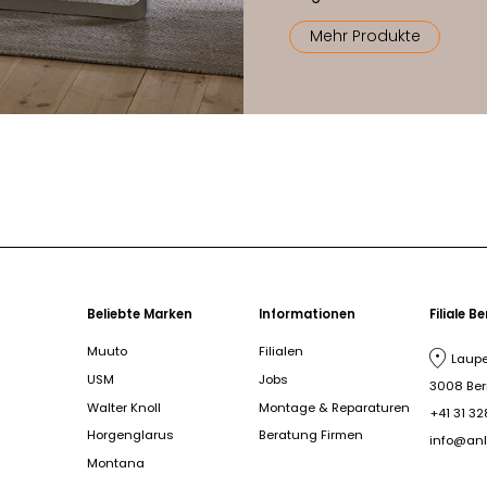
Mehr Produkte
Beliebte Marken
Informationen
Filiale B
Muuto
Filialen
Laupe
USM
Jobs
3008 Be
Walter Knoll
Montage & Reparaturen
+41 31 32
Horgenglarus
Beratung Firmen
info@anl
Montana