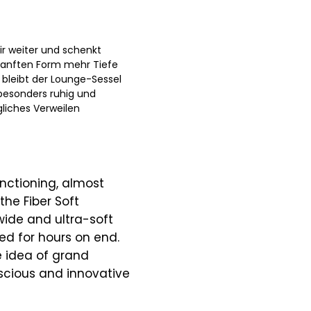
r weiter und schenkt
 sanften Form mehr Tiefe
 bleibt der Lounge-Sessel
besonders ruhig und
gliches Verweilen
unctioning, almost
the Fiber Soft
 wide and ultra-soft
ed for hours on end.
e idea of grand
nscious and innovative