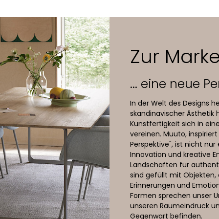
 Base aus FSC-Eiche, wasserbasierter Lack
, Anthracite Black, Grey oder Stained Dark Brown
Zur Mark
... eine neue P
In der Welt des Designs h
skandinavischer Ästhetik h
Kunstfertigkeit sich in e
vereinen. Muuto, inspirie
Perspektive", ist nicht nu
Innovation und kreative E
Landschaften für authent
sind gefüllt mit Objekten
Erinnerungen und Emotione
Formen sprechen unser Un
unseren Raumeindruck und
Gegenwart befinden.