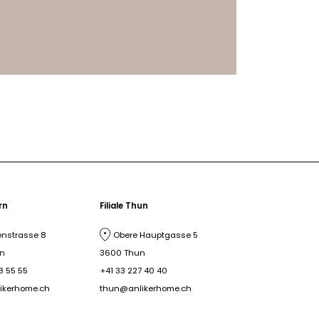
ern
Filiale Thun
nstrasse 8
Obere Hauptgasse 5
rn
3600 Thun
8 55 55
+41 33 227 40 40
ikerhome.ch
thun@anlikerhome.ch