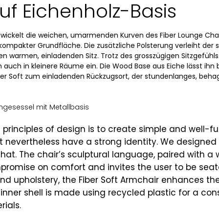
uf Eichenholz-Basis
ntwickelt die weichen, umarmenden Kurven des Fiber Lounge Chai
ompakter Grundfläche. Die zusätzliche Polsterung verleiht der
en warmen, einladenden Sitz. Trotz des grosszügigen Sitzgefühls
auch in kleinere Räume ein. Die Wood Base aus Eiche lässt ihn 
Fiber Soft zum einladenden Rückzugsort, der stundenlanges, beha
ngesessel mit Metallbasis
principles of design is to create simple and well-f
t nevertheless have a strong identity. We designed 
that. The chair’s sculptural language, paired with a
mpromise on comfort and invites the user to be seat
nd upholstery, the Fiber Soft Armchair enhances th
 inner shell is made using recycled plastic for a co
ials.