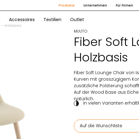
Produkte
Unternehmen
Für Firmen
r
Accessoires
Textilien
Outlet
 – Holzbasis
MUUTO
Fiber Soft 
Holzbasis
Fiber Soft Lounge Chair von 
Kurven mit grosszügigem Kom
zusätzliche Polsterung schafft
Auf der Wood Base aus Eiche
natürlich.
in vielen Varianten erhältl
Auf die Wunschliste