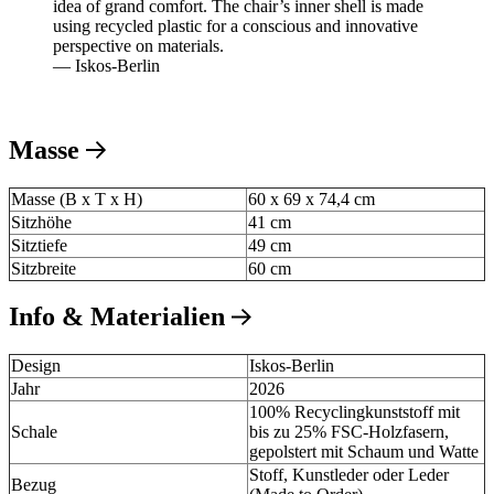
idea of grand comfort. The chair’s inner shell is made
using recycled plastic for a conscious and innovative
perspective on materials.
— Iskos-Berlin
Masse
Masse (B x T x H)
60 x 69 x 74,4 cm
Sitzhöhe
41 cm
Sitztiefe
49 cm
Sitzbreite
60 cm
Info & Materialien
Design
Iskos-Berlin
Jahr
2026
100% Recyclingkunststoff mit
Schale
bis zu 25% FSC-Holzfasern,
gepolstert mit Schaum und Watte
Stoff, Kunstleder oder Leder
Bezug