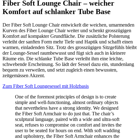
Fiber Soft Lounge Chair – weicher
Komfort auf schlanker Tube Base
Der Fiber Soft Lounge Chair entwickelt die weichen, umarmenden
Kurven des Fiber Lounge Chair weiter und schenkt grosszügigen
Komfort auf kompakter Grundfläche. Die zusätzliche Polsterung
verleiht der sanften Form mehr Tiefe und Haptik und schafft einen
warmen, einladenden Sitz. Trotz des grosszügigen Sitzgefühls bleibt
der Lounge-Sessel raumbewusst und fügt sich auch in kleinere
Räume ein. Die schlanke Tube Base verleiht ihm eine leichte,
schwebende Erscheinung. So lädt der Sessel dazu ein, stundenlang
bequem zu verweilen, und setzt zugleich einen bewussten,
zeitgemässen Akzent.
Zum Fiber Soft Loungesessel mit Holzbasis
One of the foremost principles of design is to create
simple and well-functioning, almost ordinary objects
that nevertheless have a strong identity. We designed
the Fiber Soft Armchair to do just that. The chair’s
sculptural language, paired with a wide and ultra-soft
seat, refuses to compromise on comfort and invites the
user to be seated for hours on end. With soft wadding
and upholstery, the Fiber Soft Armchair enhances the