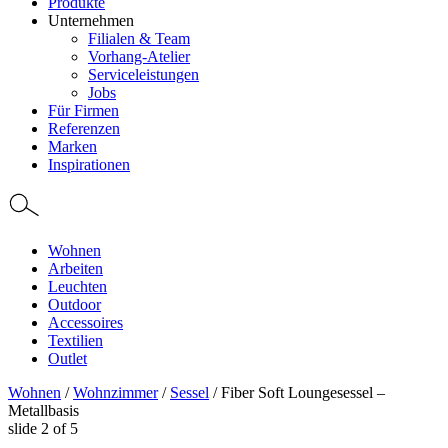
Produkte
Unternehmen
Filialen & Team
Vorhang-Atelier
Serviceleistungen
Jobs
Für Firmen
Referenzen
Marken
Inspirationen
Wohnen
Arbeiten
Leuchten
Outdoor
Accessoires
Textilien
Outlet
Wohnen
/
Wohnzimmer
/
Sessel
/
Fiber Soft Loungesessel –
Metallbasis
slide
2
of 5