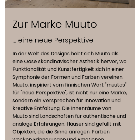
leichte Farbabweichungen
auftreten
Zur Marke Muuto
Schale und
100% recycelter Kunststoff
... eine neue Perspektive
Bezug
gemischt mit bis zu 25%
gepolsterte
Holzfasern, fester Bezug aus Textil,
In der Welt des Designs hebt sich Muuto als
Varianten
Kunstleder oder Premium-Leder
eine Oase skandinavischer Ästhetik hervor, wo
Funktionalität und Kunstfertigkeit sich in einer
100% recycelter Kunststoff
Symphonie der Formen und Farben vereinen.
gemischt mit bis zu 25%
Muuto, inspiriert vom finnischen Wort "muutos"
Schale und
Holzfasern, durch das natürliche
für "neue Perspektive", ist nicht nur eine Marke,
Bezug
Material der Schale können
sondern ein Versprechen für Innovation und
Vorderseite
leichte Farbabweichungen
kreative Entfaltung. Die Innenräume von
gepolterte
auftreten Vorderseite mit festem
Muuto sind Landschaften für authentische und
Variante
Bezug aus Textil, Kunstleder oder
analoge Erfahrungen. Häuser sind gefüllt mit
Premium-Leder
Objekten, die die Sinne anregen. Farben
wecken Erinnerungen und Emotionen.