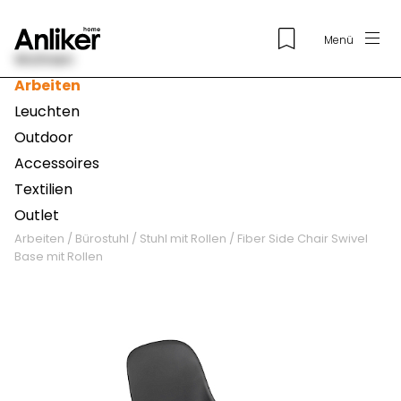
Menü
Wohnen
Arbeiten
Leuchten
Outdoor
Accessoires
Textilien
Outlet
Arbeiten
/
Bürostuhl
/
Stuhl mit Rollen
/
Fiber Side Chair Swivel
Base mit Rollen