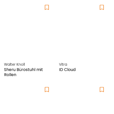
Marimekko
Massimo Copenhagen
Mischioff
Mocoba
Montana
Moooi
MOX
Müller Metallmöbel
Müller Small Living
Walter Knoll
Vitra
Muuto
Sheru Bürostuhl mit
ID Cloud
Rollen
Pappelina
Piure
Prostoria
Punt
Riposa
Ruckstuhl