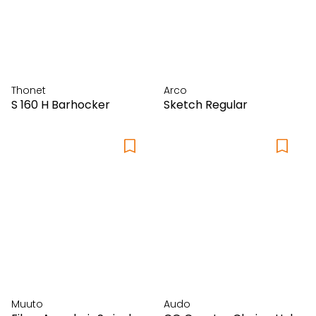
Santa & Cole
Schönbuch
Secto Design
Seledue
Silent Gliss
Thonet
Arco
S 160 H Barhocker
Sketch Regular
Silk-ka
Steiner1888
Stelton
String Furniture
Swiss Plus
Tecta
Thonet
Thut Möbel
Tisca
Treku
USM
Muuto
Audo