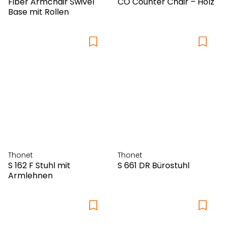
Fiber Armchair Swivel
CO Counter Chair – Holz
Vibia
Base mit Rollen
Vincent Sheppard
Vipp
Vitra
Walter Knoll
Weishäupl
Wogg
Woodnotes
Thonet
Thonet
S 162 F Stuhl mit
S 661 DR Bürostuhl
Armlehnen