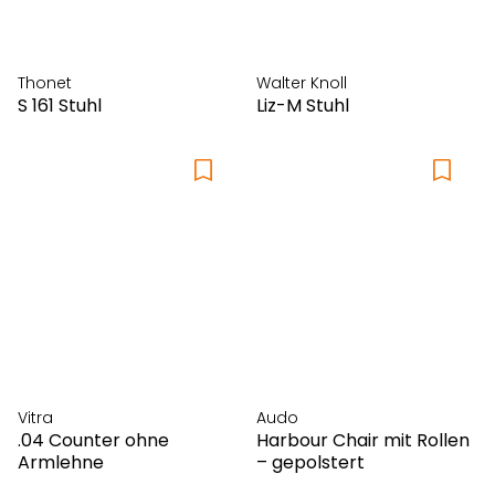
Fredericia
Frost Denmark
FSM
Thonet
Walter Knoll
Girsberger
S 161 Stuhl
Liz-M Stuhl
HAY
Hey-Sign
höfats
Horgenglarus
Houe
Iittala
Inclass
IP44.DE
irion
Karimoku Case
Vitra
Audo
Louis Poulsen
.04 Counter ohne
Harbour Chair mit Rollen
Luceplan
Armlehne
– gepolstert
LYFA