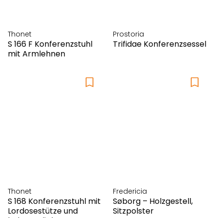
Thonet
Prostoria
S 166 F Konferenzstuhl
Trifidae Konferenzsessel
mit Armlehnen
Thonet
Fredericia
S 168 Konferenzstuhl mit
Søborg – Holzgestell,
Lordosestütze und
Sitzpolster