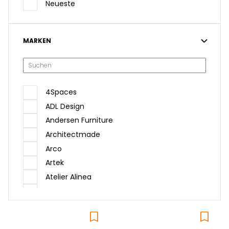
Neueste
MARKEN
4Spaces
ADL Design
Andersen Furniture
Architectmade
Arco
Artek
Atelier Alinea
Audo
Baltensweiler
Belux