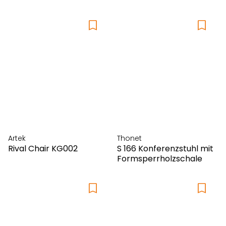
Artek
Thonet
Rival Chair KG002
S 166 Konferenzstuhl mit
Formsperrholzschale