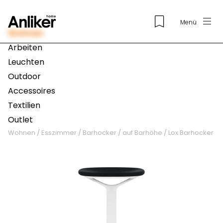
Menü
Wohnen
Arbeiten
Leuchten
Outdoor
Accessoires
Textilien
Outlet
Wohnen
/
Esszimmer
/
Barhocker
/
auf Barhöhe
/
Lox Barhocker