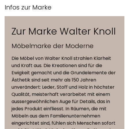
Infos zur Marke
Tellerfuss flach, drehbar,
Untergestell
strichmatt oder hochglanz-
Zur Marke Walter Knoll
verchromt.
Möbelmarke der Moderne
Polsterung
Polyurethan, formgeschäumt
Die Möbel von Walter Knoll strahlen Klarheit
Gleiter
Filzgleiter
und Kraft aus. Die Kreationen sind für die
Ewigkeit gemacht und die Grundelemente der
Ästhetik sind seit mehr als 150 Jahren
höhenverstellbar und drehbar
unverändert: Leder, Stoff und Holz in höchster
Funktion
(obere Säule, Sitzschale und
Qualität, meisterhaft verarbeitet mit einem
Füsstütze)
aussergewöhnlichen Auge für Details, das in
jedes Produkt einfliesst. In Räumen, die mit
Möbeln aus dem Familienunternehmen
eingerichtet sind, fühlen sich Menschen sofort