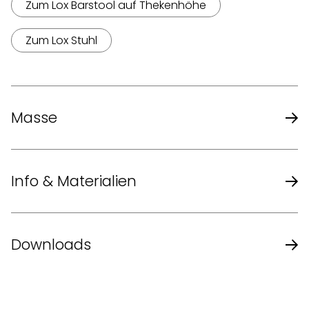
Zum Lox Barstool auf Thekenhöhe
Zum Lox Stuhl
Masse
Masse (D x H)
40 x 79-88 cm
Info & Materialien
Sitzhöhe
75-84 cm
Design
Pearson Lloyd
Downloads
Formgeschäumte Sitzschale,
Produktblatt des Herstellers
Sitzschale
Gestell Kunststoff weiss oder
schwarz