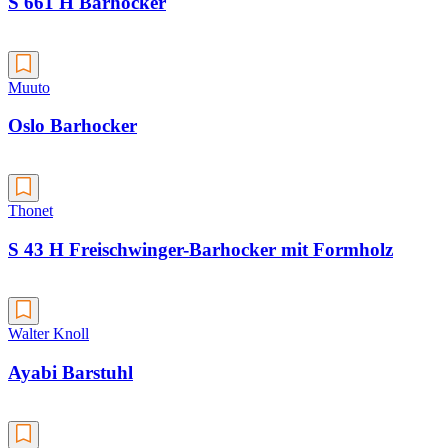
S 661 H Barhocker
Muuto
Oslo Barhocker
Thonet
S 43 H Freischwinger-Barhocker mit Formholz
Walter Knoll
Ayabi Barstuhl