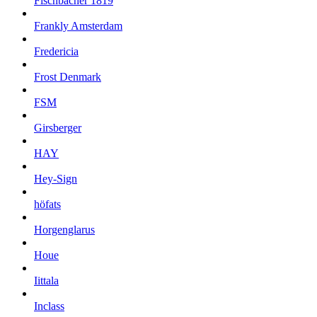
Fischbacher 1819
Frankly Amsterdam
Fredericia
Frost Denmark
FSM
Girsberger
HAY
Hey-Sign
höfats
Horgenglarus
Houe
Iittala
Inclass