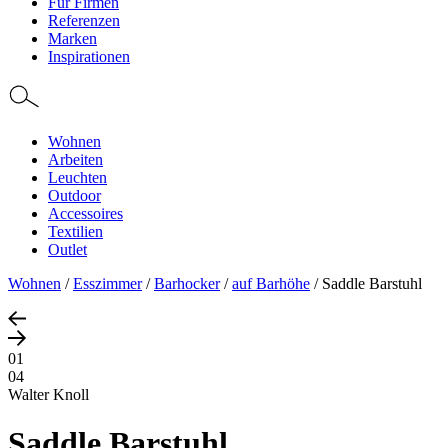
Für Firmen
Referenzen
Marken
Inspirationen
Wohnen
Arbeiten
Leuchten
Outdoor
Accessoires
Textilien
Outlet
Wohnen
/
Esszimmer
/
Barhocker
/
auf Barhöhe
/
Saddle Barstuhl
01
04
Walter Knoll
Saddle Barstuhl