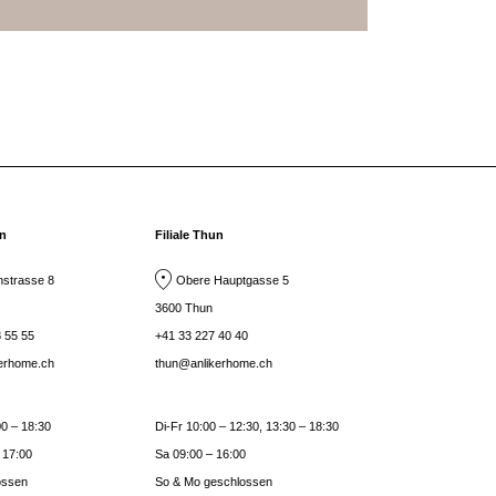
rn
Filiale Thun
strasse 8
Obere Hauptgasse 5
3600 Thun
 55 55
+41 33 227 40 40
kerhome.ch
thun@anlikerhome.ch
0 – 18:30
Di-Fr 10:00 – 12:30, 13:30 – 18:30
 17:00
Sa 09:00 – 16:00
ossen
So & Mo geschlossen