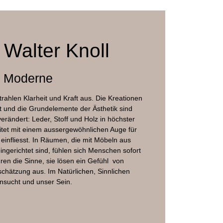
m Material, Stoffbezüge Keder
der Walter Knoll Kollektion
 Walter Knoll
Material als das
r Moderne
trahlen Klarheit und Kraft aus. Die Kreationen
t und die Grundelemente der Ästhetik sind
erändert: Leder, Stoff und Holz in höchster
eitet mit einem aussergewöhnlichen Auge für
 einfliesst. In Räumen, die mit Möbeln aus
gerichtet sind, fühlen sich Menschen sofort
ren die Sinne, sie lösen ein Gefühl von
tschätzung aus. Im Natürlichen, Sinnlichen
hnsucht und unser Sein.