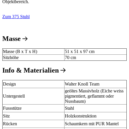
Objektbereich.
Zum 375 Stuhl
Masse
Masse (B x T x H)
51 x 51 x 97 cm
Sitzhöhe
70 cm
Info & Materialien
Design
Walter Knoll Team
geöltes Massivholz (Eiche weiss
Untergestell
pigmentiert, geflammt oder
Nussbaum)
Fussstütze
Stahl
Sitz
Holzkonstruktion
Rücken
Schaumkern mit PUR Mantel