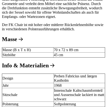
Geometrie und verleiht dem Möbel eine sachliche Präsenz. Durch
die Drehfunktion entsteht zusätzliche Bewegungsfreiheit, wodurch
sich der Sessel sowohl für offene Wohnlandschaften als auch für
Empfangs- oder Wartezonen eignet.
Der FK Chair ist mit hoher oder mittlerer Rückenlehnenhöhe sowie
in verschiedenen Polsterausführungen erhältlich.
Masse
Masse (B x T x H)
70 x 72 x 89 cm
Sitzhöhe
45 cm
Info & Materialien
Preben Fabricius und Jørgen
Design
Kastholm
Jahr
1968
Innenschale Kaltschaumformteil
Sitzschale
und Aussenschale lackiert in matt
schwarz
Polsterung
Softpolsterung