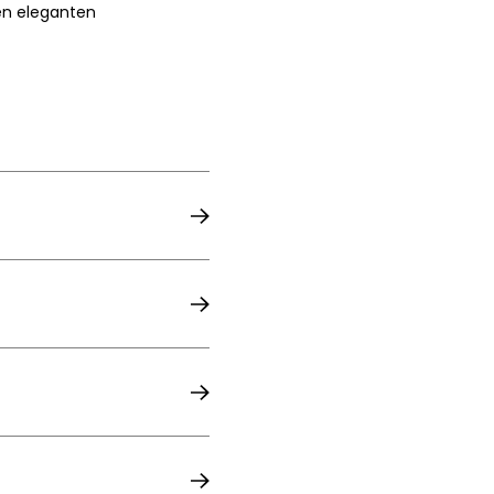
en eleganten
75 x 75 x 102 cm
45 cm