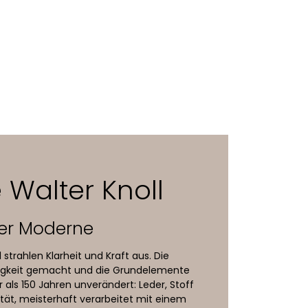
 korpusgleich, bei
is, nicht kombinierbar mit
 Walter Knoll
 Sitzhöhe um 2,5 cm
er Moderne
 strahlen Klarheit und Kraft aus. Die
Ewigkeit gemacht und die Grundelemente
r als 150 Jahren unverändert: Leder, Stoff
ität, meisterhaft verarbeitet mit einem