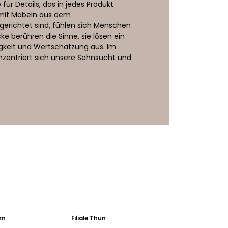
ür Details, das in jedes Produkt
e mit Möbeln aus dem
erichtet sind, fühlen sich Menschen
ke berühren die Sinne, sie lösen ein
igkeit und Wertschätzung aus. Im
onzentriert sich unsere Sehnsucht und
ern
Filiale Thun