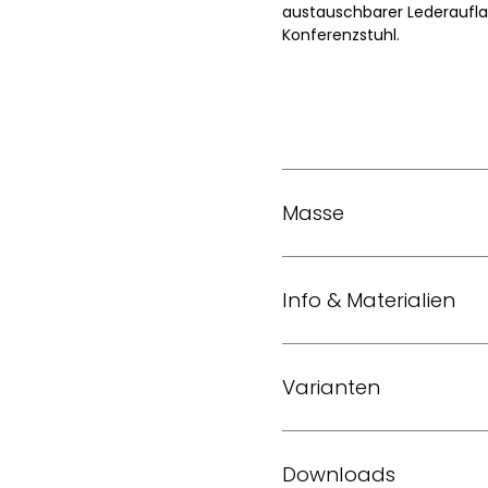
austauschbarer Lederaufla
Konferenzstuhl.
Masse
Modell 2063 – mittlere Rück
Info & Materialien
Sitzhöhe
Design
Varianten
Konstruktion
Leadchair Management – C
Leadchair Management – B
Downloads
Untergestell
Leadchair Management – B