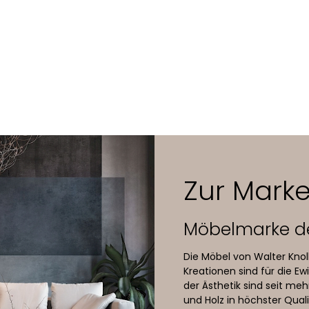
4-Fuss-Kreuz mit Gleitern
rostuhl mit tiefem Rücken und mit Rollen
onferenzstuhl mit tiefem Rücken und mit Kreuzfuss
lers
Sitz und Rücken formgeschäumt
Leder oder ausgewählte Stoffe
Aluminium mit austauschbarer Lederauflage; bei Lederbezug
Stoffbezug in Leder Congress black
4-Fuss-Kreuz optional mit Rückholmechanik (gegen Mehrpre
Zur Marke
Gasfeder); mit Rückholmechanik erhöht sich Gesamt- und
Möbelmarke d
Die Möbel von Walter Knoll
Kreationen sind für die 
der Ästhetik sind seit meh
und Holz in höchster Qual