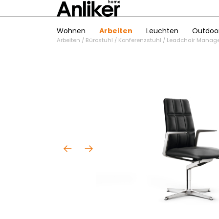
Wohnen
Arbeiten
Leuchten
Outdoo
Arbeiten
/
Bürostuhl
/
Konferenzstuhl
/
Leadchair Manage