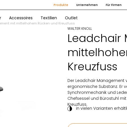
Produkte
Unternehmen
Für Firmen
r
Accessoires
Textilien
Outlet
ment mit mittelhohem Rücken und Kreuzfuss
WALTER KNOLL
Leadchair
mittelhoh
Kreuzfuss
Der Leadchair Management vo
ergonomische Substanz. Er ve
Synchronmechanik und Lederb
Chefsessel und Bürostuhl mit
Kreuzfuss.
in vielen Varianten erhältl