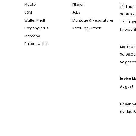
Muuto
Filialen
Laupe
USM
Jobs
3008 Be
Walter Knoll
Montage & Reparaturen
+41 31 32
Horgenglarus
Beratung Firmen
info@anl
Montana
Baltensweiler
Mo-Fr 09
Sa 09:00 
So gesc
In den M
August
Haben wi
nur bis 1