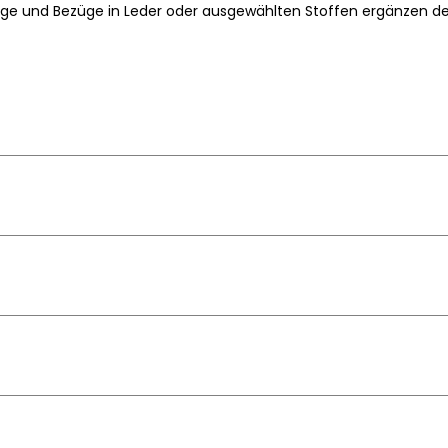
ge und Bezüge in Leder oder ausgewählten Stoffen ergänzen d
enlehne, fix mit Kreuzfuss – Masse (B x T x H)
EOOS
Aluminiumkonstruktion
hefsessel mit hohen Rücken und mit Rollen
esuchersessel mit hohem Rücken und mit Kreuzfuss
ürostuhl mit mittelhohem Rücken und mit Rollen