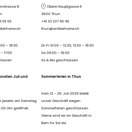
nstrasse 8
Obere Hauptgasse 5
rn
3600 Thun
8 55 55
+41 33 227 40 40
ikerhome.ch
thun@anlikerhome.ch
:00 – 18:30
Di-Fr 10:00 – 12:30, 13:30 – 18:30
– 17:00
Sa 09:00 – 16:00
hlossen
So & Mo geschlossen
onaten Juli und
Sommerferien in Thun
Vom 12. - 26. Juli 2026 bleibt
r jeweils am Samstag
unser Geschäft wegen
6.00 Uhr geöffnet.
Sommerferien geschlossen.
Gerne sind wir im Geschäft in
Bern für Sie da.