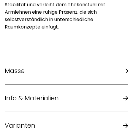
Stabilität und verleiht dem Thekenstuhl mit
Armlehnen eine ruhige Präsenz, die sich
selbstverständlich in unterschiedliche
Raumkonzepte einfügt.
Masse
Masse (B x T x H)
63,5 x 62 x 105,5 cm
Info & Materialien
Sitzhöhe
68,5 cm
Design
EOOS
Varianten