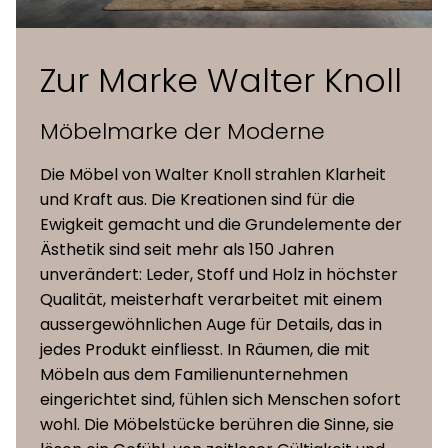
(abnehmbar)
Gleiter
Kunststoff- oder Filzgleiter
Zur Marke Walter Knoll
chAIR-Technologie bietet
Möbelmarke der Moderne
Funktionaliät
atmungsaktive Polsterung
und Belüftung
Die Möbel von Walter Knoll strahlen Klarheit
und Kraft aus. Die Kreationen sind für die
Ewigkeit gemacht und die Grundelemente der
Ästhetik sind seit mehr als 150 Jahren
unverändert: Leder, Stoff und Holz in höchster
Qualität, meisterhaft verarbeitet mit einem
aussergewöhnlichen Auge für Details, das in
jedes Produkt einfliesst. In Räumen, die mit
Möbeln aus dem Familienunternehmen
eingerichtet sind, fühlen sich Menschen sofort
wohl. Die Möbelstücke berühren die Sinne, sie