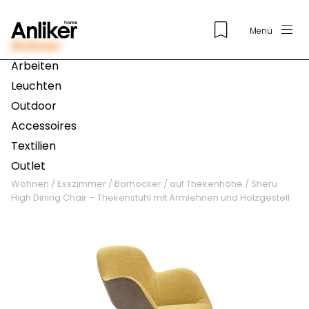
Menü
Wohnen
Arbeiten
Leuchten
Outdoor
Accessoires
Textilien
Outlet
Wohnen
/
Esszimmer
/
Barhocker
/
auf Thekenhöhe
/
Sheru
High Dining Chair – Thekenstuhl mit Armlehnen und Holzgestell