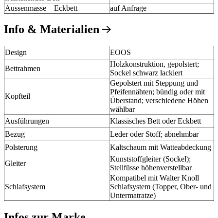
Aussenmasse – Eckbett
auf Anfrage
Info & Materialien
Design
EOOS
Holzkonstruktion, gepolstert;
Bettrahmen
Sockel schwarz lackiert
Gepolstert mit Steppung und
Pfeifennähten; bündig oder mit
Kopfteil
Überstand; verschiedene Höhen
wählbar
Ausführungen
Klassisches Bett oder Eckbett
Bezug
Leder oder Stoff; abnehmbar
Polsterung
Kaltschaum mit Watteabdeckung
Kunststoffgleiter (Sockel);
Gleiter
Stellfüsse höhenverstellbar
Kompatibel mit Walter Knoll
Schlafsystem
Schlafsystem (Topper, Ober- und
Untermatratze)
Infos zur Marke