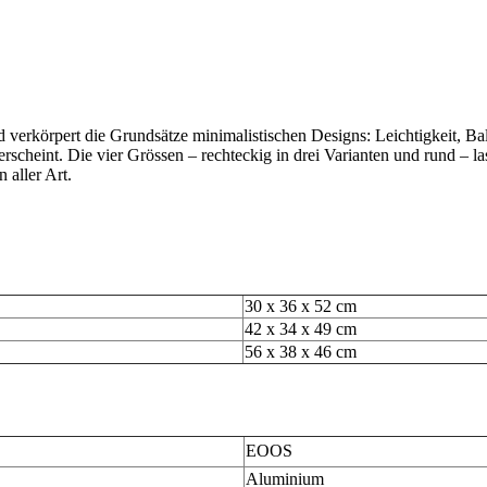
rkörpert die Grundsätze minimalistischen Designs: Leichtigkeit, Balan
 erscheint. Die vier Grössen – rechteckig in drei Varianten und rund – 
aller Art.
30 x 36 x 52 cm
42 x 34 x 49 cm
56 x 38 x 46 cm
EOOS
Aluminium