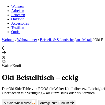
Wohnen
Arbeiten
Leuchten
Outdoor
Accessoires
Textilien
Outlet
Wohnen
/
Wohnzimmer
/
Beistell- & Salontische
/
aus Metall
/
Oki Bei
01
36
Walter Knoll
Oki Beistelltisch – eckig
Der Oki Side Table von EOOS für Walter Knoll übersetzt Leichtigkeit,
Oberflächen zur Verfügung – als Einzelstück oder als Satztisch.
Auf die Wunschliste
Anfrage zum Produkt