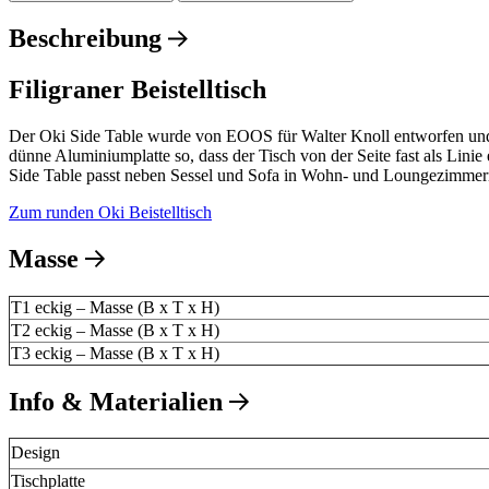
Beschreibung
Filigraner Beistelltisch
Der Oki Side Table wurde von EOOS für Walter Knoll entworfen und ve
dünne Aluminiumplatte so, dass der Tisch von der Seite fast als Linie
Side Table passt neben Sessel und Sofa in Wohn- und Loungezimmern 
Zum runden Oki Beistelltisch
Masse
T1 eckig – Masse (B x T x H)
T2 eckig – Masse (B x T x H)
T3 eckig – Masse (B x T x H)
Info & Materialien
Design
Tischplatte