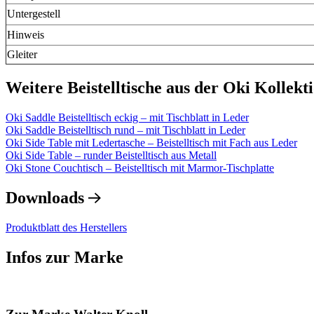
Untergestell
Hinweis
Gleiter
Weitere Beistelltische aus der Oki Kollekt
Oki Saddle Beistelltisch eckig – mit Tischblatt in Leder
Oki Saddle Beistelltisch rund – mit Tischblatt in Leder
Oki Side Table mit Ledertasche – Beistelltisch mit Fach aus Leder
Oki Side Table – runder Beistelltisch aus Metall
Oki Stone Couchtisch – Beistelltisch mit Marmor-Tischplatte
Downloads
Produktblatt des Herstellers
Infos zur Marke