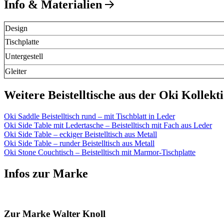
Info & Materialien
Design
Tischplatte
Untergestell
Gleiter
Weitere Beistelltische aus der Oki Kollekt
Oki Saddle Beistelltisch rund – mit Tischblatt in Leder
Oki Side Table mit Ledertasche – Beistelltisch mit Fach aus Leder
Oki Side Table – eckiger Beistelltisch aus Metall
Oki Side Table – runder Beistelltisch aus Metall
Oki Stone Couchtisch – Beistelltisch mit Marmor-Tischplatte
Infos zur Marke
Zur Marke Walter Knoll