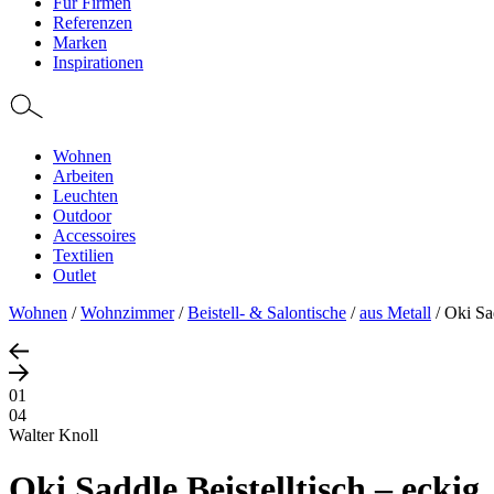
Für Firmen
Referenzen
Marken
Inspirationen
Wohnen
Arbeiten
Leuchten
Outdoor
Accessoires
Textilien
Outlet
Wohnen
/
Wohnzimmer
/
Beistell- & Salontische
/
aus Metall
/
Oki Sad
01
04
Walter Knoll
Oki Saddle Beistelltisch – eckig