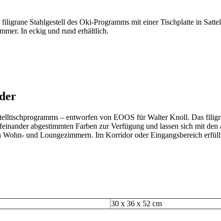
iligrane Stahlgestell des Oki-Programms mit einer Tischplatte in Sat
mer. In eckig und rund erhältlich.
eder
telltischprogramms – entworfen von EOOS für Walter Knoll. Das filigrane
aufeinander abgestimmten Farben zur Verfügung und lassen sich mit d
en Wohn- und Loungezimmern. Im Korridor oder Eingangsbereich erfüllt
30 x 36 x 52 cm