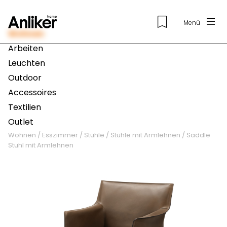
Menü
Wohnen
Arbeiten
Leuchten
Outdoor
Accessoires
Textilien
Outlet
Wohnen
/
Esszimmer
/
Stühle
/
Stühle mit Armlehnen
/
Saddle
Stuhl mit Armlehnen