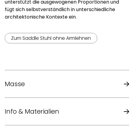
unterstützt die ausgewogenen Proportionen und
fügt sich selbstverständlich in unterschiedliche
architektonische Kontexte ein.
Zum Saddle Stuhl ohne Armlehnen
Masse
Modell 1244 – Masse (B x T x
57,5 x 59 x 80,5
Info & Materialien
H)
cm
Sitzhöhe
47 cm
Design
EOOS