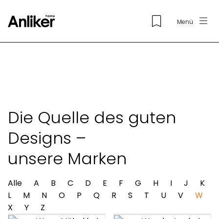
Menü
Die Quelle des guten
Designs –
unsere Marken
Alle
A
B
C
D
E
F
G
H
I
J
K
L
M
N
O
P
Q
R
S
T
U
V
W
X
Y
Z