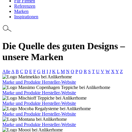
Für Firmen
Referenzen
Marken
Inspirationen
Die Quelle des guten Designs –
unsere Marken
Alle
A
B
C
D
E
F
G
H
I
J
K
L
M
N
O
P
Q
R
S
T
U
V
W
X
Y
Z
Marke und Produkte
Hersteller-Website
Marke und Produkte
Hersteller-Website
Marke und Produkte
Hersteller-Website
Marke und Produkte
Hersteller-Website
Marke und Produkte
Hersteller-Website